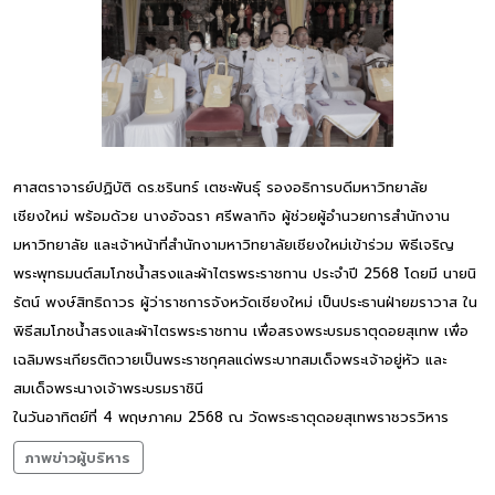
ศาสตราจารย์ปฏิบัติ ดร.ชรินทร์ เตชะพันธุ์ รองอธิการบดีมหาวิทยาลัย
เชียงใหม่ พร้อมด้วย นางอัจฉรา ศรีพลากิจ ผู้ช่วยผู้อำนวยการสำนักงาน
มหาวิทยาลัย และเจ้าหน้าที่สำนักงามหาวิทยาลัยเชียงใหม่เข้าร่วม พิธีเจริญ
พระพุทธมนต์สมโภชน้ำสรงและผ้าไตรพระราชทาน ประจำปี 2568 โดยมี นายนิ
รัตน์ พงษ์สิทธิถาวร ผู้ว่าราชการจังหวัดเชียงใหม่ เป็นประธานฝ่ายฆราวาส ใน
พิธีสมโภชน้ำสรงและผ้าไตรพระราชทาน เพื่อสรงพระบรมธาตุดอยสุเทพ เพื่อ
เฉลิมพระเกียรติถวายเป็นพระราชกุศลแด่พระบาทสมเด็จพระเจ้าอยู่หัว และ
สมเด็จพระนางเจ้าพระบรมราชินี
ในวันอาทิตย์ที่ 4 พฤษภาคม 2568 ณ วัดพระธาตุดอยสุเทพราชวรวิหาร
ภาพข่าวผู้บริหาร