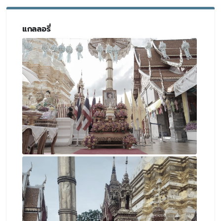
แกลลอรี่