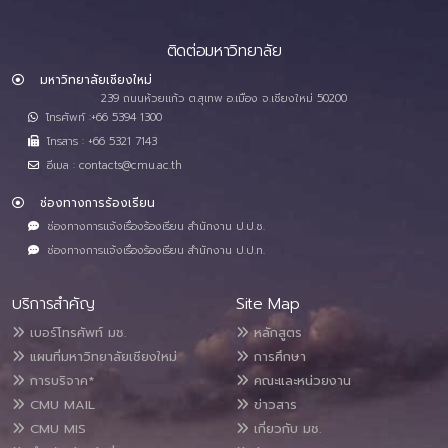
ติดต่อมหาวิทยาลัย
มหาวิทยาลัยเชียงใหม่
239 ถนนห้วยแก้ว ต.สุเทพ อ.เมือง จ.เชียงใหม่ 50200
โทรศัพท์ :+66 5394 1300
โทรสาร : +66 5321 7143
อีเมล : contacts@cmu.ac.th
ช่องทางการร้องเรียน
ช่องทางการแจ้งเรื่องร้องเรียน สำนักงาน ป.ป.ช.
ช่องทางการแจ้งเรื่องร้องเรียน สำนักงาน ป.ป.ท.
บริการสำคัญ
Site Map
เบอร์โทรศัพท์ มช.
หลักสูตร
แผนที่มหาวิทยาลัยเชียงใหม่
การศึกษา
การบริจาค*
คณะและหน่วยงาน
CMU MAIL
ข่าวสาร
CMU MIS
เกี่ยวกับ มช.