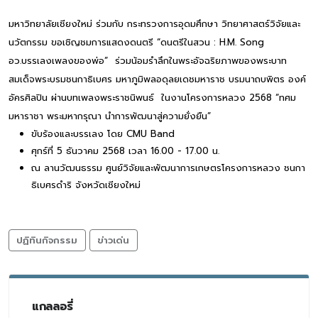
มหาวิทยาลัยเชียงใหม่ ร่วมกับ กระทรวงการอุดมศึกษา วิทยาศาสตร์วิจัยและ
นวัตกรรม ขอเชิญชมการแสดงดนตรี “ดนตรีในสวน : H.M. Song
อว.บรรเลงเพลงของพ่อ” ร่วมน้อมรำลึกในพระอัจฉริยภาพของพระบาท
สมเด็จพระบรมชนกาธิเบศร มหาภูมิพลอดุลยเดชมหาราช บรมนาถบพิตร องค์
อัครศิลปิน ผ่านบทเพลงพระราชนิพนธ์ ในงานโครงการหลวง 2568 “ทศม
มหาราชา พระมหากรุณา นำการพัฒนาสู่ความยั่งยืน”
ขับร้องและบรรเลง โดย CMU Band
ศุกร์ที่ 5 ธันวาคม 2568 เวลา 16.00 - 17.00 น.
ณ ลานวัฒนธรรม ศูนย์วิจัยและพัฒนาการเกษตรโครงการหลวง ชนกา
ธิเบศรดำริ จังหวัดเชียงใหม่
ปฏิทินกิจกรรม
ข่าวเด่น
แกลลอรี่