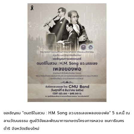
ขอเชิญชม “ดนตรีในสวน : H.M. Song อว.บรรเลงเพลงของพ่อ” 5 ธ.ค.นี้ ณ
ลานวัฒนธรรม ศูนย์วิจัยและพัฒนาการเกษตรโครงการหลวง ชนกาธิเบศร
ดำริ จังหวัดเชียงใหม่