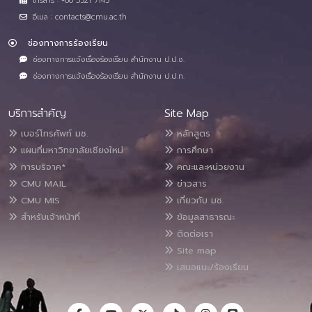
โทรสาร : +66 5321 7143
อีเมล : contacts@cmu.ac.th
ช่องทางการร้องเรียน
ช่องทางการแจ้งเรื่องร้องเรียน สำนักงาน ป.ป.ช.
ช่องทางการแจ้งเรื่องร้องเรียน สำนักงาน ป.ป.ท.
บริการสำคัญ
Site Map
เบอร์โทรศัพท์ มช.
หลักสูตร
แผนที่มหาวิทยาลัยเชียงใหม่
การศึกษา
การบริจาค*
คณะและหน่วยงาน
CMU MAIL
ข่าวสาร
CMU MIS
เกี่ยวกับ มช.
สำหรับเจ้าหน้าที่
ข้อมูลสาธารณะ
ติดต่อเรา
Site map
เสนอแนะ/ร้องเรียน