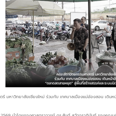
มหาวิทยาลัยเชียงใหม่ ร่วมกับ เทศบาลเมืองแม่ฮ่องสอน เดินหน้าข
ม 2569 นำโดยรองศาสตราจารย์ ดร.สันต์ สุวัจฉราภินันท์ รองคณบดี