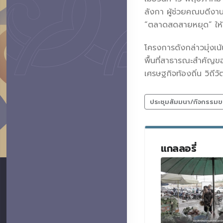
ลังกา ผู้ช่วยคณบดีงาน
“ตลาดสดสายหยุด” ให้เป
โครงการดังกล่าวมุ่ง
พื้นที่สาธารณะสำคัญขอ
เศรษฐกิจท้องถิ่น วิถ
ประชุมสัมมนา/กิจกรรมข
แกลลอรี่