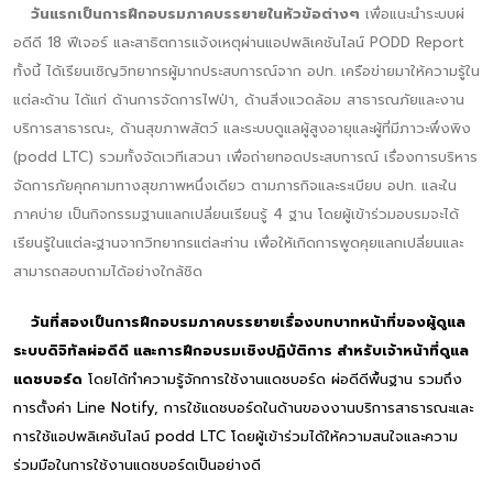
วันแรกเป็นการฝึกอบรมภาคบรรยายในหัวข้อต่างๆ
เพื่อแนะนำระบบผ่
อดีดี 18 ฟีเจอร์ และสาธิตการแจ้งเหตุผ่านแอปพลิเคชันไลน์ PODD Report
ทั้งนี้ ได้เรียนเชิญวิทยากรผู้มากประสบการณ์จาก อปท. เครือข่ายมาให้ความรู้ใน
แต่ละด้าน ได้แก่ ด้านการจัดการไฟป่า, ด้านสิ่งแวดล้อม สาธารณภัยและงาน
บริการสาธารณะ, ด้านสุขภาพสัตว์ และระบบดูแลผู้สูงอายุและผู้ที่มีภาวะพึ่งพิง
(podd LTC) รวมทั้งจัดเวทีเสวนา เพื่อถ่ายทอดประสบการณ์ เรื่องการบริหาร
จัดการภัยคุกคามทางสุขภาพหนึ่งเดียว ตามภารกิจและระเบียบ อปท. และใน
ภาคบ่าย เป็นกิจกรรมฐานแลกเปลี่ยนเรียนรู้ 4 ฐาน โดยผู้เข้าร่วมอบรมจะได้
เรียนรู้ในแต่ละฐานจากวิทยากรแต่ละท่าน เพื่อให้เกิดการพูดคุยแลกเปลี่ยนและ
สามารถสอบถามได้อย่างใกล้ชิด
วันที่สองเป็นการฝึกอบรมภาคบรรยายเรื่องบทบาทหน้าที่ของผู้ดูแล
ระบบดิจิทัลผ่อดีดี และการฝึกอบรมเชิงปฏิบัติการ สำหรับเจ้าหน้าที่ดูแล
แดชบอร์ด
โดยได้ทำความรู้จักการใช้งานแดชบอร์ด ผ่อดีดีพื้นฐาน รวมถึง
การตั้งค่า Line Notify, การใช้แดชบอร์ดในด้านของงานบริการสาธารณะและ
การใช้แอปพลิเคชันไลน์ podd LTC โดยผู้เข้าร่วมได้ให้ความสนใจและความ
ร่วมมือในการใช้งานแดชบอร์ดเป็นอย่างดี