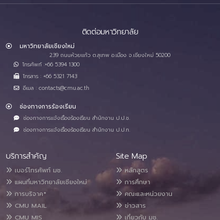
ติดต่อมหาวิทยาลัย
มหาวิทยาลัยเชียงใหม่
239 ถนนห้วยแก้ว ต.สุเทพ อ.เมือง จ.เชียงใหม่ 50200
โทรศัพท์ :+66 5394 1300
โทรสาร : +66 5321 7143
อีเมล : contacts@cmu.ac.th
ช่องทางการร้องเรียน
ช่องทางการแจ้งเรื่องร้องเรียน สำนักงาน ป.ป.ช.
ช่องทางการแจ้งเรื่องร้องเรียน สำนักงาน ป.ป.ท.
บริการสำคัญ
Site Map
เบอร์โทรศัพท์ มช.
หลักสูตร
แผนที่มหาวิทยาลัยเชียงใหม่
การศึกษา
การบริจาค*
คณะและหน่วยงาน
CMU MAIL
ข่าวสาร
CMU MIS
เกี่ยวกับ มช.