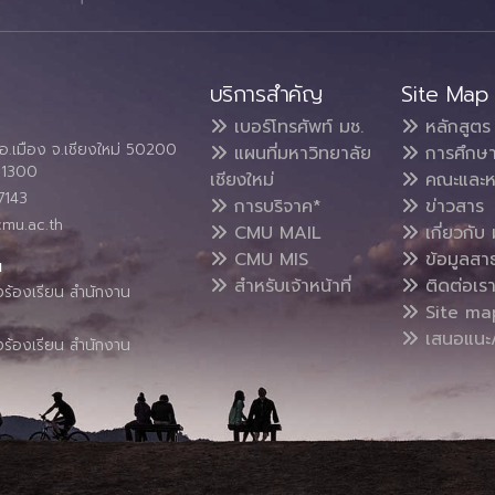
บริการสำคัญ
Site Map
เบอร์โทรศัพท์ มช.
หลักสูตร
อ.เมือง จ.เชียงใหม่ 50200
แผนที่มหาวิทยาลัย
การศึกษ
4 1300
เชียงใหม่
คณะและห
7143
การบริจาค*
ข่าวสาร
cmu.ac.th
CMU MAIL
เกี่ยวกับ 
CMU MIS
ข้อมูลสา
น
สำหรับเจ้าหน้าที่
ติดต่อเร
งร้องเรียน สำนักงาน
Site ma
เสนอแนะ/
งร้องเรียน สำนักงาน