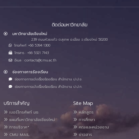
ติดต่อมหาวิทยาลัย
มหาวิทยาลัยเชียงใหม่
239 ถนนห้วยแก้ว ต.สุเทพ อ.เมือง จ.เชียงใหม่ 50200
โทรศัพท์ :+66 5394 1300
โทรสาร : +66 5321 7143
อีเมล : contacts@cmu.ac.th
ช่องทางการร้องเรียน
ช่องทางการแจ้งเรื่องร้องเรียน สำนักงาน ป.ป.ช.
ช่องทางการแจ้งเรื่องร้องเรียน สำนักงาน ป.ป.ท.
บริการสำคัญ
Site Map
เบอร์โทรศัพท์ มช.
หลักสูตร
แผนที่มหาวิทยาลัยเชียงใหม่
การศึกษา
การบริจาค*
คณะและหน่วยงาน
CMU MAIL
ข่าวสาร