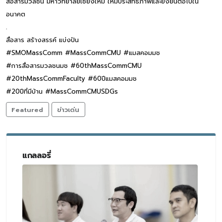
สื่อสารมวลชน มหาวิทยาลัยเชียงใหม่ ให้มีประสิทธิภาพและยั่งยืนต่อไปใน
อนาคต
.
สื่อสาร สร้างสรรค์ แบ่งปัน
#SMOMassComm #MassCommCMU #แมสคอมมช
#การสื่อสารมวลชนมช #60thMassCommCMU
#20thMassCommFaculty #60ปีแมสคอมมช
#20ปีที่มีบ้าน #MassCommCMUSDGs
Featured
ข่าวเด่น
แกลลอรี่