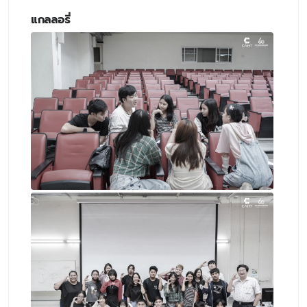
แกลลอรี่