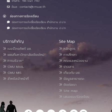
โทรสาร : +66 5321 7143
อีเมล : contacts@cmu.ac.th
ช่องทางการร้องเรียน
ช่องทางการแจ้งเรื่องร้องเรียน สำนักงาน ป.ป.ช.
ช่องทางการแจ้งเรื่องร้องเรียน สำนักงาน ป.ป.ท.
บริการสำคัญ
Site Map
เบอร์โทรศัพท์ มช.
หลักสูตร
แผนที่มหาวิทยาลัยเชียงใหม่
การศึกษา
การบริจาค*
คณะและหน่วยงาน
CMU MAIL
ข่าวสาร
CMU MIS
เกี่ยวกับ มช.
สำหรับเจ้าหน้าที่
ข้อมูลสาธารณะ
ติดต่อเรา
Site map
เสนอแนะ/ร้องเรียน