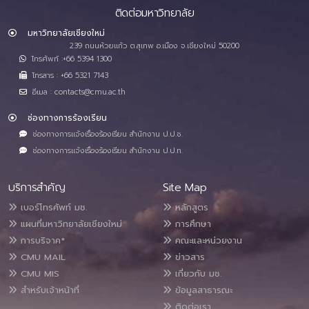
ติดต่อมหาวิทยาลัย
มหาวิทยาลัยเชียงใหม่
239 ถนนห้วยแก้ว ต.สุเทพ อ.เมือง จ.เชียงใหม่ 50200
โทรศัพท์ :+66 5394 1300
โทรสาร : +66 5321 7143
อีเมล : contacts@cmu.ac.th
ช่องทางการร้องเรียน
ช่องทางการแจ้งเรื่องร้องเรียน สำนักงาน ป.ป.ช.
ช่องทางการแจ้งเรื่องร้องเรียน สำนักงาน ป.ป.ท.
บริการสำคัญ
Site Map
เบอร์โทรศัพท์ มช.
หลักสูตร
แผนที่มหาวิทยาลัยเชียงใหม่
การศึกษา
การบริจาค*
คณะและหน่วยงาน
CMU MAIL
ข่าวสาร
CMU MIS
เกี่ยวกับ มช.
สำหรับเจ้าหน้าที่
ข้อมูลสาธารณะ
ติดต่อเรา