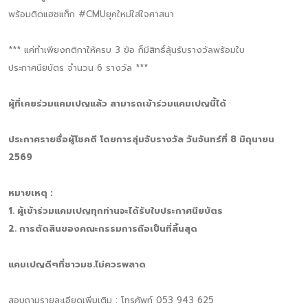
พร้อมติดแฮชแท็ก #CMUยุคใหม่ใส่ใจศาสนา
*** แค่ทำเพียงกติกาให้ครบ 3 ข้อ ก็มีสิทธิ์ลุ้นรับรางวัลพร้อมใบ
ประกาศนียบัตร จำนวน 6 รางวัล ***
ผู้ที่เคยร่วมแคมเปญแล้ว สามารถเข้าร่วมแคมเปญนี้ได้
ประกาศรายชื่อผู้โชคดี โดยการสุ่มจับรางวัล วันจันทร์ที่ 8 มิถุนายน
2569
หมายเหตุ :
1. ผู้เข้าร่วมแคมเปญทุกท่านจะได้รับใบประกาศนียบัตร
2. การตัดสินของคณะกรรมการถือเป็นที่สิ้นสุด
แคมเปญดีๆที่ชาวมช.ไม่ควรพลาด
สอบถามรายละเอียดเพิ่มเติม : โทรศัพท์ 053 943 625