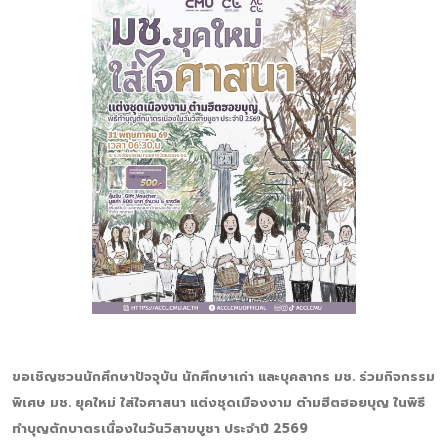
ขอเชิญชวนนักศึกษาปัจจุบัน นักศึกษาเก่า และบุคลากร มช. ร่วมกิจกรรม
พิเศษ มช. ยุคใหม่ ใส่ใจศาสนา แต่งชุดเมืองงาม ต๋ามฮีตฮอยบุญ ในพิธี
ทำบุญตักบาตรเนื่องในวันวิสาขบูชา ประจำปี 2569