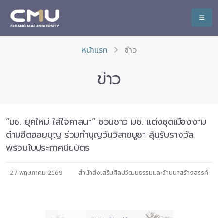
หน้าแรก
ข่าว
ข่าว
“มช. ยุคใหม่ ใส่ใจศาสนา” ชวนชาว มช. แต่งชุดเมืองงาม
ต๋ามฮีตฮอยบุญ ร่วมทำบุญวันวิสาขบูชา ลุ้นรับรางวัล
พร้อมใบประกาศนียบัตร
27 พฤษภาคม 2569
สำนักส่งเสริมศิลปวัฒนธรรมและล้านนาสร้างสรรค์