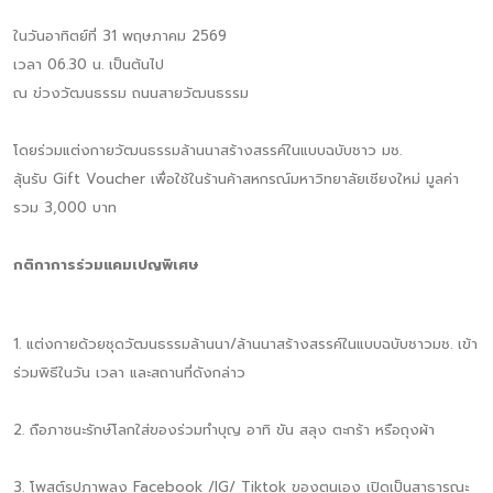
ในวันอาทิตย์ที่ 31 พฤษภาคม 2569
เวลา 06.30 น. เป็นต้นไป
ณ ข่วงวัฒนธรรม ถนนสายวัฒนธรรม
โดยร่วมแต่งกายวัฒนธรรมล้านนาสร้างสรรค์ในแบบฉบับชาว มช.
ลุ้นรับ Gift Voucher เพื่อใช้ในร้านค้าสหกรณ์มหาวิทยาลัยเชียงใหม่ มูลค่า
รวม 3,000 บาท
กติกาการร่วมแคมเปญพิเศษ
1. แต่งกายด้วยชุดวัฒนธรรมล้านนา/ล้านนาสร้างสรรค์ในแบบฉบับชาวมช. เข้า
ร่วมพิธีในวัน เวลา และสถานที่ดังกล่าว
2. ถือภาชนะรักษ์โลกใส่ของร่วมทำบุญ อาทิ ขัน สลุง ตะกร้า หรือถุงผ้า
3. โพสต์รูปภาพลง Facebook /IG/ Tiktok ของตนเอง เปิดเป็นสาธารณะ