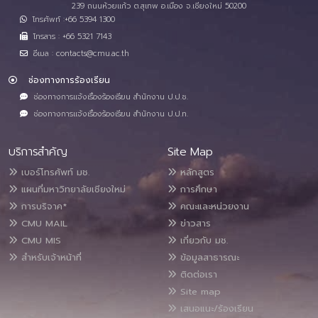
239 ถนนห้วยแก้ว ต.สุเทพ อ.เมือง จ.เชียงใหม่ 50200
โทรศัพท์ :+66 5394 1300
โทรสาร : +66 5321 7143
อีเมล : contacts@cmu.ac.th
ช่องทางการร้องเรียน
ช่องทางการแจ้งเรื่องร้องเรียน สำนักงาน ป.ป.ช.
ช่องทางการแจ้งเรื่องร้องเรียน สำนักงาน ป.ป.ท.
บริการสำคัญ
Site Map
เบอร์โทรศัพท์ มช.
หลักสูตร
แผนที่มหาวิทยาลัยเชียงใหม่
การศึกษา
การบริจาค*
คณะและหน่วยงาน
CMU MAIL
ข่าวสาร
CMU MIS
เกี่ยวกับ มช.
สำหรับเจ้าหน้าที่
ข้อมูลสาธารณะ
ติดต่อเรา
Site map
เสนอแนะ/ร้องเรียน