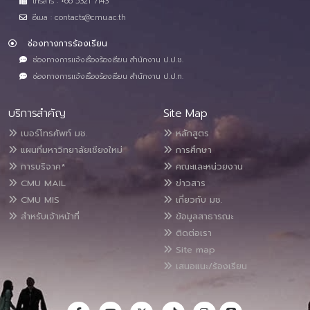
โทรสาร : +66 5321 7143
อีเมล : contacts@cmu.ac.th
ช่องทางการร้องเรียน
ช่องทางการแจ้งเรื่องร้องเรียน สำนักงาน ป.ป.ช.
ช่องทางการแจ้งเรื่องร้องเรียน สำนักงาน ป.ป.ท.
บริการสำคัญ
Site Map
เบอร์โทรศัพท์ มช.
หลักสูตร
แผนที่มหาวิทยาลัยเชียงใหม่
การศึกษา
การบริจาค*
คณะและหน่วยงาน
CMU MAIL
ข่าวสาร
CMU MIS
เกี่ยวกับ มช.
สำหรับเจ้าหน้าที่
ข้อมูลสาธารณะ
ติดต่อเรา
Site map
เสนอแนะ/ร้องเรียน