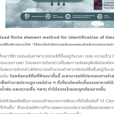
ixed finite element method for identification of t
นตีพิมพ์จากงานวิจัย “วิธีสมาชิกจำกัดกาเลอคินแบบผสมสำหรับการประมาณค่าพา
าวิธีการประเมินค่าพารามิเตอร์ที่ขึ้นอยู่กับเวลา (เช่น ความเร
ะบวนการพา โดยสมการดังกล่าวเป็นสมการเชิงอนุพันธ์ย่อยชนิดพา
วลาในสมการดังกล่าวให้สามารถคำนวณค่าพารามิเตอร์ซึ่งขึ้นอยู่กั
้งเดิม
โดยอัลกอริทึมที่พัฒนาขึ้นนี้ จะสามารถใช้ประกอบการจ
เพื่อทำนายปรากฏการณ์ต่าง ๆ ที่เกี่ยวข้องกับชั้นบรรยากาศได้
ณน้ำฝน และความชื้น ฯลฯ) ทำได้รวดเร็วและถูกต้องมากขึ้น
าเพื่อให้ได้ผลลัพธ์ในการตอบเป้าหมายการพัฒนาที่ยั่งยืนข้อที่ 13 
ี่เกิดขึ้น” ซึ่งจะช่วยให้การทำนายผลกระทบต่อการเปลี่ยนแปลงสภา