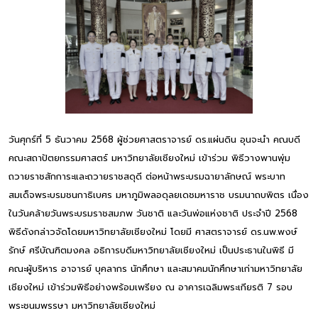
วันศุกร์ที่ 5 ธันวาคม 2568 ผู้ช่วยศาสตราจารย์ ดร.แผ่นดิน อุนจะนำ คณบดี
คณะสถาปัตยกรรมศาสตร์ มหาวิทยาลัยเชียงใหม่ เข้าร่วม พิธีวางพานพุ่ม
ถวายราชสักการะและถวายราชสดุดี ต่อหน้าพระบรมฉายาลักษณ์ พระบาท
สมเด็จพระบรมชนกาธิเบศร มหาภูมิพลอดุลยเดชมหาราช บรมนาถบพิตร เนื่อง
ในวันคล้ายวันพระบรมราชสมภพ วันชาติ และวันพ่อแห่งชาติ ประจำปี 2568
พิธีดังกล่าวจัดโดยมหาวิทยาลัยเชียงใหม่ โดยมี ศาสตราจารย์ ดร.นพ.พงษ์
รักษ์ ศรีบัณฑิตมงคล อธิการบดีมหาวิทยาลัยเชียงใหม่ เป็นประธานในพิธี มี
คณะผู้บริหาร อาจารย์ บุคลากร นักศึกษา และสมาคมนักศึกษาเก่ามหาวิทยาลัย
เชียงใหม่ เข้าร่วมพิธีอย่างพร้อมเพรียง ณ อาคารเฉลิมพระเกียรติ 7 รอบ
พระชนมพรรษา มหาวิทยาลัยเชียงใหม่