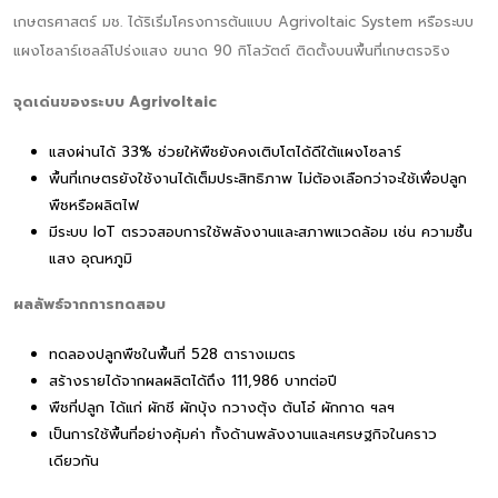
เกษตรศาสตร์ มช. ได้ริเริ่มโครงการต้นแบบ Agrivoltaic System หรือระบบ
แผงโซลาร์เซลล์โปร่งแสง ขนาด 90 กิโลวัตต์ ติดตั้งบนพื้นที่เกษตรจริง
จุดเด่นของระบบ Agrivoltaic
แสงผ่านได้ 33% ช่วยให้พืชยังคงเติบโตได้ดีใต้แผงโซลาร์
พื้นที่เกษตรยังใช้งานได้เต็มประสิทธิภาพ ไม่ต้องเลือกว่าจะใช้เพื่อปลูก
พืชหรือผลิตไฟ
มีระบบ IoT ตรวจสอบการใช้พลังงานและสภาพแวดล้อม เช่น ความชื้น
แสง อุณหภูมิ
ผลลัพธ์จากการทดสอบ
ทดลองปลูกพืชในพื้นที่ 528 ตารางเมตร
สร้างรายได้จากผลผลิตได้ถึง 111,986 บาทต่อปี
พืชที่ปลูก ได้แก่ ผักชี ผักบุ้ง กวางตุ้ง ต้นโอ๋ ผักกาด ฯลฯ
เป็นการใช้พื้นที่อย่างคุ้มค่า ทั้งด้านพลังงานและเศรษฐกิจในคราว
เดียวกัน