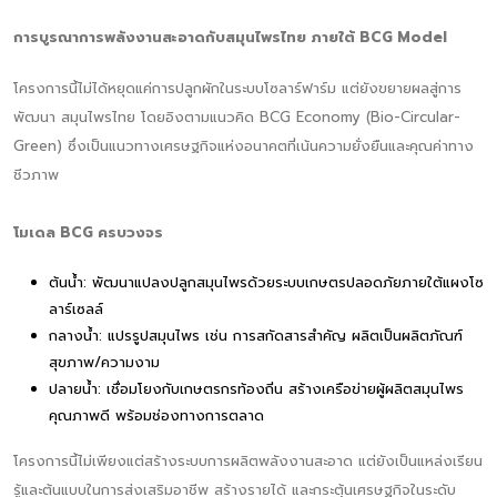
การบูรณาการพลังงานสะอาดกับสมุนไพรไทย ภายใต้ BCG Model
โครงการนี้ไม่ได้หยุดแค่การปลูกผักในระบบโซลาร์ฟาร์ม แต่ยังขยายผลสู่การ
พัฒนา สมุนไพรไทย โดยอิงตามแนวคิด BCG Economy (Bio-Circular-
Green) ซึ่งเป็นแนวทางเศรษฐกิจแห่งอนาคตที่เน้นความยั่งยืนและคุณค่าทาง
ชีวภาพ
โมเดล BCG ครบวงจร
ต้นน้ำ: พัฒนาแปลงปลูกสมุนไพรด้วยระบบเกษตรปลอดภัยภายใต้แผงโซ
ลาร์เซลล์
กลางน้ำ: แปรรูปสมุนไพร เช่น การสกัดสารสำคัญ ผลิตเป็นผลิตภัณฑ์
สุขภาพ/ความงาม
ปลายน้ำ: เชื่อมโยงกับเกษตรกรท้องถิ่น สร้างเครือข่ายผู้ผลิตสมุนไพร
คุณภาพดี พร้อมช่องทางการตลาด
โครงการนี้ไม่เพียงแต่สร้างระบบการผลิตพลังงานสะอาด แต่ยังเป็นแหล่งเรียน
รู้และต้นแบบในการส่งเสริมอาชีพ สร้างรายได้ และกระตุ้นเศรษฐกิจในระดับ