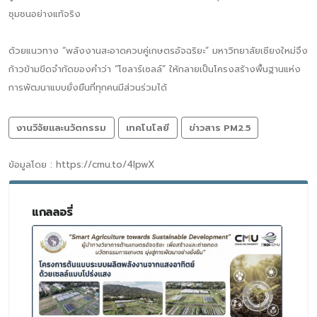
ชุมชนอย่างแท้จริง
ด้วยแนวทาง “พลังงานสะอาดควบคู่เกษตรอัจฉริยะ” มหาวิทยาลัยเชียงใหม่จึง
ก้าวข้ามขีดจำกัดของคำว่า “โซลาร์เซลล์” ให้กลายเป็นโครงสร้างพื้นฐานแห่ง
การพัฒนาแบบยั่งยืนที่ทุกคนมีส่วนร่วมได้
งานวิจัยและนวัตกรรม
เทคโนโลยี
ข่าวสาร PM2.5
ข้อมูลโดย : https://cmu.to/4IpwX
แกลลอรี่