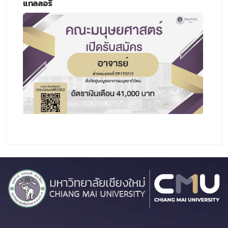
แกลลอรี่