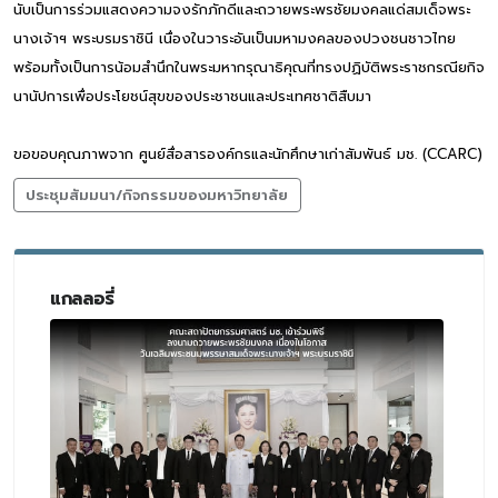
นับเป็นการร่วมแสดงความจงรักภักดีและถวายพระพรชัยมงคลแด่สมเด็จพระ
นางเจ้าฯ พระบรมราชินี เนื่องในวาระอันเป็นมหามงคลของปวงชนชาวไทย
พร้อมทั้งเป็นการน้อมสำนึกในพระมหากรุณาธิคุณที่ทรงปฏิบัติพระราชกรณียกิจ
นานัปการเพื่อประโยชน์สุขของประชาชนและประเทศชาติสืบมา
ขอขอบคุณภาพจาก ศูนย์สื่อสารองค์กรและนักศึกษาเก่าสัมพันธ์ มช. (CCARC)
ประชุมสัมมนา/กิจกรรมของมหาวิทยาลัย
แกลลอรี่