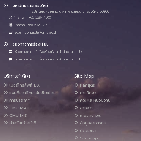
มหาวิทยาลัยเชียงใหม่
239 ถนนห้วยแก้ว ต.สุเทพ อ.เมือง จ.เชียงใหม่ 50200
โทรศัพท์ :+66 5394 1300
โทรสาร : +66 5321 7143
อีเมล : contacts@cmu.ac.th
ช่องทางการร้องเรียน
ช่องทางการแจ้งเรื่องร้องเรียน สำนักงาน ป.ป.ช.
ช่องทางการแจ้งเรื่องร้องเรียน สำนักงาน ป.ป.ท.
บริการสำคัญ
Site Map
เบอร์โทรศัพท์ มช.
หลักสูตร
แผนที่มหาวิทยาลัยเชียงใหม่
การศึกษา
การบริจาค*
คณะและหน่วยงาน
CMU MAIL
ข่าวสาร
CMU MIS
เกี่ยวกับ มช.
สำหรับเจ้าหน้าที่
ข้อมูลสาธารณะ
ติดต่อเรา
Site map