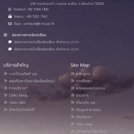
239 ถนนห้วยแก้ว ต.สุเทพ อ.เมือง จ.เชียงใหม่ 50200
โทรศัพท์ :+66 5394 1300
โทรสาร : +66 5321 7143
อีเมล : contacts@cmu.ac.th
ช่องทางการร้องเรียน
ช่องทางการแจ้งเรื่องร้องเรียน สำนักงาน ป.ป.ช.
ช่องทางการแจ้งเรื่องร้องเรียน สำนักงาน ป.ป.ท.
บริการสำคัญ
Site Map
เบอร์โทรศัพท์ มช.
หลักสูตร
แผนที่มหาวิทยาลัยเชียงใหม่
การศึกษา
การบริจาค*
คณะและหน่วยงาน
CMU MAIL
ข่าวสาร
CMU MIS
เกี่ยวกับ มช.
สำหรับเจ้าหน้าที่
ข้อมูลสาธารณะ
ติดต่อเรา
Site map
เสนอแนะ/ร้องเรียน