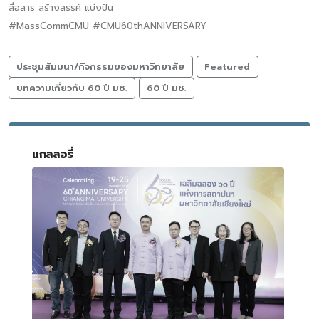
สื่อสาร สร้างสรรค์ แบ่งปัน
#MassCommCMU #CMU60thANNIVERSARY
ประชุมสัมมนา/กิจกรรมของมหาวิทยาลัย
Featured
บทความเกี่ยวกับ 60 ปี มช.
60 ปี มช.
แกลลอรี่