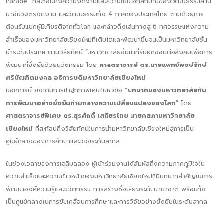
Parade" ที่สะท้อนถึงความงดงามและความเป็นเอกลักษณ์ของวัฒนธรรมล้าน
นาอันวิจิตรงดงาม และวัฒนธรรมทั้ง 4 ภาคของประเทศไทย ตามด้วยการ
ต้อนรับแขกผู้มีเกียรติจากทั่วโลก และกล่าวถึงเส้นทางสู่ 6 ทศวรรษแห่งความ
สำเร็จของมหาวิทยาลัยเชียงใหม่ที่เติบโตและพัฒนาขึ้นจนเป็นมหาวิทยาลัยชั้น
นำระดับประเทศ ตามวิสัยทัศน์ “มหาวิทยาลัยชั้นนำที่รับผิดชอบต่อสังคมเพื่อการ
พัฒนาที่ยั่งยืนด้วยนวัตกรรม โดย
ศาสตราจารย์ ดร.นายแพทย์พงษ์รักษ์
ศรีบัณฑิตมงคล อธิการบดีมหาวิทยาลัยเชียงใหม่
นอกการนี้ ยังได้มีการปาฐกถาพิเศษในหัวข้อ
"บทบาทของมหาวิทยาลัยกับ
การพัฒนาอย่างยั่งยืนท่ามกลางความเปลี่ยนแปลงของโลก"
โดย
ศาสตราจารย์พิเศษ ดร.สุรศักดิ์ เสถียรไทย นายกสภามหาวิทยาลัย
เชียงใหม่
ที่สะท้อนถึงวิสัยทัศน์ในการนำมหาวิทยาลัยเชียงใหม่สู่การเป็น
ศูนย์กลางของการศึกษาและวิจัยระดับสากล
ในช่วงเวลาของการเฉลิมฉลอง ผู้เข้าร่วมงานได้สัมผัสถึงความภาคภูมิใจใน
ความสำเร็จและความก้าวหน้าของมหาวิทยาลัยเชียงใหม่ที่มีบทบาทสำคัญในการ
พัฒนาองค์ความรู้และนวัตกรรม การสร้างชื่อเสียงระดับนานาชาติ พร้อมทั้ง
เป็นศูนย์กลางในการขับเคลื่อนการศึกษาและการวิจัยอย่างยั่งยืนในระดับสากล