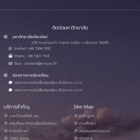
ติดต่อมหาวิทยาลัย
มหาวิทยาลัยเชียงใหม่
239 ถนนห้วยแก้ว ต.สุเทพ อ.เมือง จ.เชียงใหม่ 50200
โทรศัพท์ :+66 5394 1300
โทรสาร : +66 5321 7143
อีเมล : contacts@cmu.ac.th
ช่องทางการร้องเรียน
ช่องทางการแจ้งเรื่องร้องเรียน สำนักงาน ป.ป.ช.
ช่องทางการแจ้งเรื่องร้องเรียน สำนักงาน ป.ป.ท.
บริการสำคัญ
Site Map
เบอร์โทรศัพท์ มช.
หลักสูตร
แผนที่มหาวิทยาลัยเชียงใหม่
การศึกษา
การบริจาค*
คณะและหน่วยงาน
CMU MAIL
ข่าวสาร