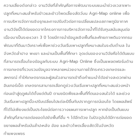
ความเสี่ยงดังกล่าว งานวิจัยที่สำคัญคือการพัฒนาระบบแนะนำช่วงเวลาเพาะ
ปลูกที่เหมาะสมสำหรับข้าวและข้าวโพดเลี้ยงสัตว์บน Agri-Map online เพื่อ
การบริหารจัดการเชิงรุกและการปรับตัวต่อการเปลี่ยนแปลงสภาพภูมิอากาศ
งานวิจัยนี้ได้ต่อยอดจากโครงการการบริหารจัดการน้ำที่ได้รับทุนสนับสนุนต่อ
เนื่องมาเป็นระยะเวลา 3 ปี โดยมีการนำข้อมูลเชิงพื้นที่และศักยภาพดินจากกรม
พัฒนาที่ดินมาวิเคราะห์เพื่อหาช่วงวันเริ่มเพาะปลูกที่เหมาะสมในระดับตำบล ใน
จังหวัดลำปาง พะเยา และน่านเป็นพื้นที่ศึกษา จุดเด่นของงานวิจัยคือได้ต้นแบบ
ที่สามารถเชื่อมโยงข้อมูลกับระบบ Agri-Map Online ซึ่งเป็นแพลตฟอร์มด้าน
การเกษตรที่รวบรวมข้อมูลจากหลายหน่วยงานภายใต้กระทรวงเกษตรและ
สหกรณ์ ทำให้เกษตรกรและผู้สนใจสามารถเข้าถึงคำแนะนำได้อย่างสะดวกผ่าน
อินเทอร์เน็ต เกษตรกรสามารถเลือกดูช่วงวันเริ่มเพาะปลูกที่เหมาะสมล่วงหน้า
ก่อนเข้าสู่ฤดูฝนได้ตั้งแต่ต้นปี ตามชนิดพืชและพื้นที่ที่ตนเองสนใจได้ และช่วง
วันเริ่มเพาะปลูกนี้จะปรับเปลี่ยนไปแต่ละปีขึ้นกับปรากฏการณ์เอนโซ โดยผลลัพธ์
ที่ได้ไม่เพียงแต่เป็นประโยชน์ต่อการวางแผนการเพาะปลูก หากยังเป็นต้นแบบ
สำคัญที่สามารถต่อยอดไปยังพื้นที่อื่น ๆ ได้อีกด้วย ในปัจจุบันได้มีการต่อยอด
ขยายผลสำหรับมันสำปะหลัง อ้อย และข้าวโพดเลี้ยงสัตว์ในจังหวัด
กำแพงเพชร