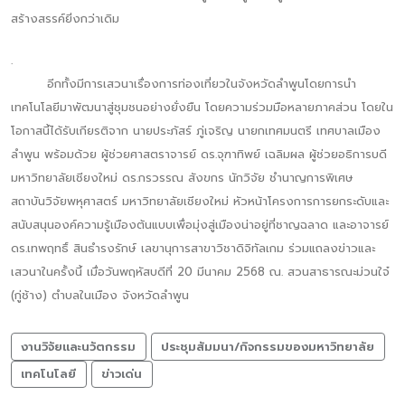
สร้างสรรค์ยิ่งกว่าเดิม
.
อีกทั้งมีการเสวนาเรื่องการท่องเที่ยวในจังหวัดลำพูนโดยการนำ
เทคโนโลยีมาพัฒนาสู่ชุมชนอย่างยั่งยืน โดยความร่วมมือหลายภาคส่วน โดยใน
โอกาสนี้ได้รับเกียรติจาก นายประภัสร์ ภู่เจริญ นายกเทศมนตรี เทศบาลเมือง
ลำพูน พร้อมด้วย ผู้ช่วยศาสตราจารย์ ดร.จุฑาทิพย์ เฉลิมผล ผู้ช่วยอธิการบดี
มหาวิทยาลัยเชียงใหม่ ดร.กรวรรณ สังขกร นักวิจัย ชำนาญการพิเศษ
สถาบันวิจัยพหุศาสตร์ มหาวิทยาลัยเชียงใหม่ หัวหน้าโครงการการยกระดับและ
สนับสนุนองค์ความรู้เมืองต้นแบบเพื่อมุ่งสู่เมืองน่าอยู่ที่ชาญฉลาด และอาจารย์
ดร.เทพฤทธิ์ สินธำรงรักษ์ เลขานุการสาขาวิชาดิจิทัลเกม ร่วมแถลงข่าวและ
เสวนาในครั้งนี้ เมื่อวันพฤหัสบดีที่ 20 มีนาคม 2568 ณ. สวนสาธารณะม่วนใจ๋
(กู่ช้าง) ตำบลในเมือง จังหวัดลำพูน
งานวิจัยและนวัตกรรม
ประชุมสัมมนา/กิจกรรมของมหาวิทยาลัย
เทคโนโลยี
ข่าวเด่น