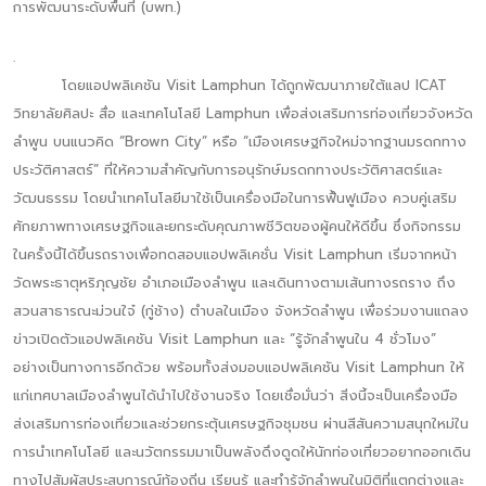
การพัฒนาระดับพื้นที่ (บพท.)
.
โดยแอปพลิเคชัน Visit Lamphun ได้ถูกพัฒนาภายใต้แลป ICAT
วิทยาลัยศิลปะ สื่อ และเทคโนโลยี Lamphun เพื่อส่งเสริมการท่องเที่ยวจังหวัด
ลำพูน บนแนวคิด “Brown City” หรือ “เมืองเศรษฐกิจใหม่จากฐานมรดกทาง
ประวัติศาสตร์” ที่ให้ความสำคัญกับการอนุรักษ์มรดกทางประวัติศาสตร์และ
วัฒนธรรม โดยนำเทคโนโลยีมาใช้เป็นเครื่องมือในการฟื้นฟูเมือง ควบคู่เสริม
ศักยภาพทางเศรษฐกิจและยกระดับคุณภาพชีวิตของผู้คนให้ดีขึ้น ซึ่งกิจกรรม
ในครั้งนี้ได้ขึ้นรถรางเพื่อทดสอบแอปพลิเคชั่น Visit Lamphun เริ่มจากหน้า
วัดพระธาตุหริภุญชัย อำเภอเมืองลำพูน และเดินทางตามเส้นทางรถราง ถึง
สวนสาธารณะม่วนใจ๋ (กู่ช้าง) ตำบลในเมือง จังหวัดลำพูน เพื่อร่วมงานแถลง
ข่าวเปิดตัวแอปพลิเคชัน Visit Lamphun และ “รู้จักลำพูนใน 4 ชั่วโมง”
อย่างเป็นทางการอีกด้วย พร้อมทั้งส่งมอบแอปพลิเคชัน Visit Lamphun ให้
แก่เทศบาลเมืองลำพูนได้นำไปใช้งานจริง โดยเชื่อมั่นว่า สิ่งนี้จะเป็นเครื่องมือ
ส่งเสริมการท่องเที่ยวและช่วยกระตุ้นเศรษฐกิจชุมชน ผ่านสีสันความสนุกใหม่ใน
การนำเทคโนโลยี และนวัตกรรมมาเป็นพลังดึงดูดให้นักท่องเที่ยวอยากออกเดิน
ทางไปสัมผัสประสบการณ์ท้องถิ่น เรียนรู้ และทำรู้จักลำพูนในมิติที่แตกต่างและ