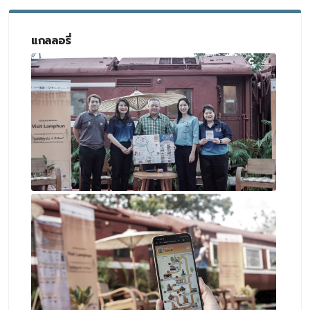
แกลลอรี่