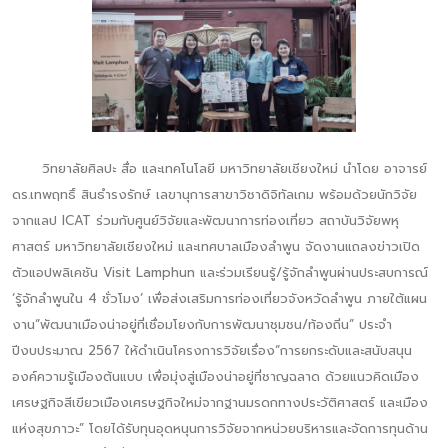
วิทยาลัยศิลปะ สื่อ และเทคโนโลยี มหาวิทยาลัยเชียงใหม่ นำโดย อาจารย์
ดร.เทพฤทธิ์ สินธำรงรักษ์ เลขานุการสาขาวิชาดิจิทัลเกม พร้อมด้วยนักวิจัย
จากแลป ICAT ร่วมกับศูนย์วิจัยและพัฒนาการท่องเที่ยว สถาบันวิจัยพหุ
ศาสตร์ มหาวิทยาลัยเชียงใหม่ และเทศบาลเมืองลำพูน จัดงานแถลงข่าวเปิด
ตัวแอปพลิเคชัน Visit Lamphun และร่วมเรียนรู้/รู้จักลำพูนผ่านประสบการณ์
‘รู้จักลำพูนใน 4 ชั่วโมง’ เพื่อส่งเสริมการท่องเที่ยวจังหวัดลำพูน ภายใต้แผน
งาน“พัฒนาเมืองน่าอยู่ที่เชื่อมโยงกับการพัฒนาชุมชน/ท้องถิ่น” ประจำ
ปีงบประมาณ 2567 ให้ดำเนินโครงการวิจัยเรื่อง“การยกระดับและสนับสนุน
องค์ความรู้เมืองต้นแบบ เพื่อมุ่งสู่เมืองน่าอยู่ที่ชาญฉลาด ด้วยแนวคิดเมือง
เศรษฐกิจสีเขียวเมืองเศรษฐกิจใหม่จากฐานมรดกทางประวัติศาสตร์ และเมือง
แห่งสุขภาวะ” โดยได้รับทุนอุดหนุนการวิจัยจากหน่วยบริหารและจัดการทุนด้าน