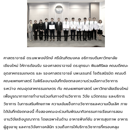
ศาสตราจารย์ ดร.นพ.พงษ์รักษ์ ศรีบัณฑิตมงคล อธิการบดีมหาวิทยาลัย
เชียงใหม่ ให้การต้อนรับ รองศาสตราจารย์ ดร.ยุทธนา พิมลศิริผล คณบดีคณะ
อุตสาหกรรมเกษตร และ รองศาสตราจารย์ นพ.นเรนทร์ โชติรสนิรมิต คณบดี
คณะแพทยศาสตร์ ในพิธีลงนามบันทึกข้อตกลงความร่วมมือทางวิชาการ
ระหว่าง คณะอุตสาหกรรมเกษตร กับ คณะแพทยศาสตร์ มหาวิทยาลัยเชียงใหม่
เพื่อบูรณาการการทำงานร่วมกันทางด้านวิชาการ วิจัย นวัตกรรม และบริการ
วิชาการ ในการเสริมศักยภาพ ความเข้มแข็งทางวิชาการและความเป็นเลิศ ภาย
ใต้บันทึกข้อตกลงนี้ ทั้งสองคณะจะร่วมกันพัฒนากิจกรรมการเรียนการสอน
งานวิจัยเชิงบูรณาการ โดยเฉพาะในด้าน อาหารฟังก์ชัน อาหารสุขภาพ อาหาร
ผู้สูงอายุ และการวิจัยทางคลินิก รวมถึงการให้บริการวิชาการที่ครอบคลุม