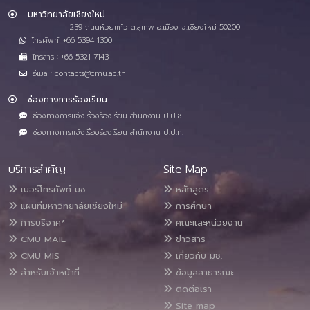
มหาวิทยาลัยเชียงใหม่
239 ถนนห้วยแก้ว ต.สุเทพ อ.เมือง จ.เชียงใหม่ 50200
โทรศัพท์ :+66 5394 1300
โทรสาร : +66 5321 7143
อีเมล : contacts@cmu.ac.th
ช่องทางการร้องเรียน
ช่องทางการแจ้งเรื่องร้องเรียน สำนักงาน ป.ป.ช.
ช่องทางการแจ้งเรื่องร้องเรียน สำนักงาน ป.ป.ท.
บริการสำคัญ
Site Map
เบอร์โทรศัพท์ มช.
หลักสูตร
แผนที่มหาวิทยาลัยเชียงใหม่
การศึกษา
การบริจาค*
คณะและหน่วยงาน
CMU MAIL
ข่าวสาร
CMU MIS
เกี่ยวกับ มช.
สำหรับเจ้าหน้าที่
ข้อมูลสาธารณะ
ติดต่อเรา
Site map