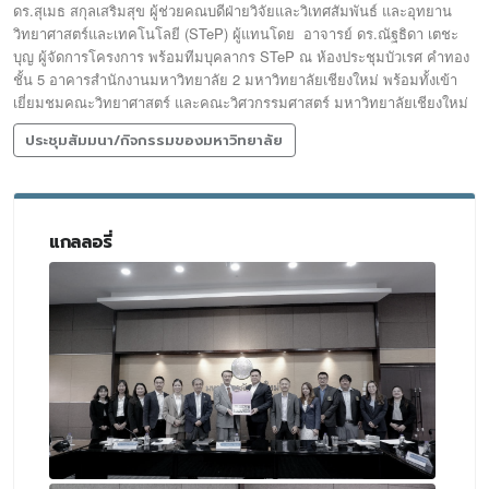
.
ดร
สุเมธ
สกุลเสริมสุข
ผู้ช่วยคณบดีฝ่ายวิจัยและวิเทศสัมพันธ์
และอุทยาน
(STeP)
.
วิทยาศาสตร์และเทคโนโลยี
ผู้แทนโดย
อาจารย์
ดร
ณัฐธิดา
เตชะ
STeP
บุญ
ผู้จัดการโครงการ
พร้อมทีมบุคลากร
ณ
ห้องประชุมบัวเรศ
คำทอง
5
2
ชั้น
อาคารสำนักงานมหาวิทยาลัย
มหาวิทยาลัยเชียงใหม่
พร้อมทั้งเข้า
เยี่ยมชมคณะวิทยาศาสตร์
และคณะวิศวกรรมศาสตร์
มหาวิทยาลัยเชียงใหม่
ประชุมสัมมนา/กิจกรรมของมหาวิทยาลัย
แกลลอรี่