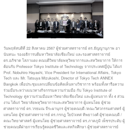
22
2567
.
วันพฤหัสบดีที่
สิงหาคม
ผู้ช่วยศาสตราจารย์
ดร
ธัญญานุภาพ
อา
นันทนะ
รองอธิการบดีมหาวิทยาลัยเชียงใหม่
และรองศาสตราจารย์
.
ดร
อภิชาต
โสภาแดง
คณบดีวิทยาลัยพหุวิทยาการและสหวิทยาการ
ให้การ
Professor Tokyo Institute of Technology
ต้อนรับ
จากประเทศญี่ปุ่น
ได้แก่
Prof. Nobuhiro Hayashi, Vice President for International Affairs, Tokyo
Tech
Mr. Tatsuya Mizukoshi, Director of Tokyo Tech ANNEX
และ
Bangkok
เพื่อประชุมแลกเปลี่ยนข้อคิดเห็นทางวิชาการ
พร้อมทั้งหารือความ
Tokyo Institute of
ร่วมมือระหว่างแนวทางกิจกรรมความร่วมมือ
กับ
Technology
4
คู่ความร่วมมือมหาวิทยาลัยเชียงใหม่
และผู้แทนจาก
ทั้ง
ส่วน
งาน
ได้แก่
วิทยาลัยพหุวิทยาการและสหวิทยาการ
ผู้แทนโดย
ผู้ช่วย
.
/
ศาสตราจารย์
ดร
วรธมณ
จีระผานุกร
ผู้ช่วยคณบดี
คณะวิศวกรรมศาสตร์
ผู้
.
/
แทนโดย
ผู้ช่วยศาสตราจารย์
ดร
กรกฎ
ใยบัวเทศ
ทิพยาวงศ์
ผู้ช่วยคณบดี
.
คณะวิทยาศาสตร์
ผู้แทนโดย
ผู้ช่วยศาสตราจารย์
ดร
ภาคภูมิ
เพ็ชรประดับ
ผู้
ช่วยคณบดีฝ่ายการเรียนรู้ตลอดชีวิตและสหกิจศึกษา
ผู้ช่วยศาสตราจารย์