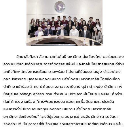
วิทยาลัยศิลปะ สื่อ และเทคโนโลยี มหาวิทยาลัยเชียงใหม่ ขอร่วมแสดง
ความยินดีแก่นักศึกษาสาขาการจัดการสมัยใหม่ และเทคโนโลยีสารสนเทศ ที่ผ่าน
สหกิจศึกษาโครงการเตรียมความพร้อมกำลังคนที่มีสมรรถนะสูง นำร่องโดย
กองบริหารงานบุคคลและกองแผนงาน สำนักงานมหาวิทยาลัย โดยคัดเลือก
นักศึกษาเข้าร่วม 2 คน นำโดยนางสาวชญานินทร์ นุนำ ตำแหน่ง นักวิเคราะห์
ข้อมูล และจิรัชญา สุวรรณภาค ตำแหน่ง นักวิเคราะห์นโยบายและแผน ซึ่งร่วม
กันทำโครงงานเรื่อง "การพัฒนาระบบสารสนเทศเพื่อติดตามและประเมิน
แผนการดำเนินงานงบลงทุนของกองแผนงาน สำนักงานมหาวิทยาลัย
มหาวิทยาลัยเชียงใหม่" โดยมีผู้ช่วยศาสตราจารย์ ดร.จิราวิทย์ ญาณจินดา
รองคณบดี เป็นอาจารย์ที่ปรึกษาและร่วมแสดงความยินดีดีแก่นักศึกษา และใน