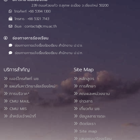
239 ถนนห้วยแก้ว ต.สุเทพ อ.เมือง จ.เชียงใหม่ 50200
โทรศัพท์ :+66 5394 1300
โทรสาร : +66 5321 7143
อีเมล : contacts@cmu.ac.th
ช่องทางการร้องเรียน
ช่องทางการแจ้งเรื่องร้องเรียน สำนักงาน ป.ป.ช.
ช่องทางการแจ้งเรื่องร้องเรียน สำนักงาน ป.ป.ท.
บริการสำคัญ
Site Map
เบอร์โทรศัพท์ มช.
หลักสูตร
แผนที่มหาวิทยาลัยเชียงใหม่
การศึกษา
การบริจาค*
คณะและหน่วยงาน
CMU MAIL
ข่าวสาร
CMU MIS
เกี่ยวกับ มช.
สำหรับเจ้าหน้าที่
ข้อมูลสาธารณะ
ติดต่อเรา
Site map
เสนอแนะ/ร้องเรียน