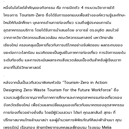
.
หนึ่งในไฮไลต์สำคัญของกิจกรรม คือ การเปิดตัว 4 กระบวนวิชาภายใต้
โครงการ Tourism-Zero ซึ่งได้รับการออกแบบเพื่อสร้างองค์ความรู้และทักษะ
ใหม่ให้กับนักศึกษา บุคลากรด้านการท่องเที่ยว รวมถึงผู้ประกอบการใน
อุตสาหกรรมบริการ โดยได้รับการนำเสนอโดย อาจารย์ ดร.อนุชิต สอนไวย์
จากภาควิชาวิศวกรรมสิ่งแวดล้อม คณะวิศวกรรมศาสตร์ มหาวิทยาลัย
เชียงใหม่ ครอบคลุมเนื้อหาเกี่ยวกับการบริโภคอย่างรับผิดชอบ ผลกระทบของ
ขยะต่อภาวะโลกร้อน แนวคิดขยะเป็นศูนย์ในภาคการท่องเที่ยว การจัดการขยะใน
ระดับท้องถิ่น และการประเมินผลกระทบสิ่งแวดล้อมเบื้องต้นสำหรับผู้เรียนจาก
สาขาที่ไม่ใช่วิทยาศาสตร์
.
หลังจากนั้นเป็นเวทีเสวนาพิเศษหัวข้อ “Tourism-Zero in Action:
Designing Zero-Waste Tourism for the Future Workforce” ซึ่ง
รวบรวมผู้เชี่ยวชาญจากทั้งภาคการศึกษาและภาคอุตสาหกรรมท่องเที่ยวของ
จังหวัดเชียงใหม่ เพื่อร่วมแลกเปลี่ยนมุมมองเกี่ยวกับอนาคตของอุตสาหกรรม
การท่องเที่ยวอย่างยั่งยืน โดยมีผู้ร่วมเสวนา ได้แก่ คุณเสกสันต์ สุทธะ ที่
ปรึกษาสมาคมไทยล้านนาสปา และผู้อำนวยการพิพิธภัณฑ์ศิลปะฟ้าล้านนา คุณ
เพชรรัตน์ เรือนทอง ฝ่ายทรัพยากรบุคคลและฝึกอบรม โรงแรม Melia