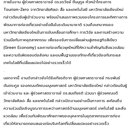
ภายในงาน ผู้ช่วยศาสตราจารย์ ดร.อรวิชย์ ถิ่นนุกูล หัวหน้าโครงการ
Tourism-Zero จากวิทยาลัยศิลปะ สื่อ และเทคโนโลยี มหาวิทยาลัยเชียงใหม่
กล่าวต้อนรับผู้เข้าร่วมงาน พร้อมนำเสนอภาพรวมของโครงการและทิศทางการ
พัฒนาการท่องเที่ยวอย่างยั่งยืนในระดับนานาชาติ รวมถึงบทบาทของ
มหาวิทยาลัยเชียงใหม่ในการขับเคลื่อนการศึกษา การวิจัย และการสร้างความ
ร่วมมือกับภาคอุตสาหกรรม เพื่อรองรับการเปลี่ยนผ่านสู่เศรษฐกิจสีเขียว
(Green Economy) และการท่องเที่ยวยุคใหม่ที่ให้ความสำคัญกับสิ่งแวดล้อม
และความรับผิดชอบต่อสังคม และบนพื้นฐานของทักษะที่เกี่ยวข้องกับกระแส
เทคโนโลยีที่เปลี่ยนแปลงไปอย่างรวดเร็วได้
.
นอกจากนี้ งานดังกล่าวยังได้รับเกียรติจาก ผู้ช่วยศาสตราจารย์ ทรงพันธ์
ตันตระกูล รองคณบดีคณะมนุษยศาสตร์ มหาวิทยาลัยเชียงใหม่ กล่าวต้อนรับผู้
เข้าร่วมงาน และ ผู้ช่วยศาสตราจารย์ ดร.สมเกียรติ น่วมนา ผู้ช่วยคณบดี
วิทยาลัยศิลปะ สื่อ และเทคโนโลยี กล่าวเปิดงานอย่างเป็นทางการ สะท้อนถึง
ความร่วมมือเชิงบูรณาการระหว่างศาสตร์ด้านมนุษยศาสตร์ เทคโนโลยี และสิ่ง
แวดล้อม เพื่อร่วมกันพัฒนาศักยภาพของบุคลากรในอุตสาหกรรมการท่อง
เที่ยวให้สามารถตอบสนองต่อบริบทโลกที่เปลี่ยนแปลงอย่างรวดเร็ว