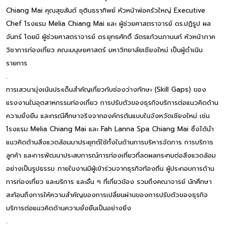
Chiang Mai คุณสุขสันต์ ชุตินธราทิพย์ หัวหน้าพ่อครัวใหญ่ Executive
Chef โรงแรม Melia Chiang Mai และ ผู้ช่วยศาสตราจารย์ ดร.ปฏิรูป ผล
จันทร์ โดยมี ผู้ช่วยศาสตราจารย์ ดร.ยุทธศักดิ์ ฉัตรแก้วนภานนท์ หัวหน้าภาค
วิชาการท่องเที่ยว คณะมนุษยศาสตร์ มหาวิทยาลัยเชียงใหม่ เป็นผู้ดำเนิน
รายการ
.
การเสวนามุ่งเน้นประเด็นสำคัญเกี่ยวกับช่องว่างทักษะ (Skill Gaps) ของ
แรงงานในอุตสาหกรรมท่องเที่ยว การปรับตัวของธุรกิจบริการต่อแนวคิดด้าน
ความยั่งยืน และกรณีศึกษาจริงจากองค์กรต้นแบบในจังหวัดเชียงใหม่ เช่น
โรงแรม Melia Chiang Mai และ Fah Lanna Spa Chiang Mai ซึ่งได้นำ
แนวคิดด้านสิ่งแวดล้อมมาประยุกต์ใช้ทั้งในด้านการบริหารจัดการ การบริการ
ลูกค้า และการพัฒนาประสบการณ์การท่องเที่ยวที่ลดผลกระทบต่อสิ่งแวดล้อม
อย่างเป็นรูปธรรม ภายในงานมีผู้เข้าร่วมจากธุรกิจท้องถิ่น ผู้ประกอบการด้าน
การท่องเที่ยว และบริการ และอื่น ๆ ที่เกี่ยวข้อง รวมถึงคณาจารย์ นักศึกษา
สะท้อนถึงการให้ความสำคัญของการเปลี่ยนผ่านของการปรับตัวของธุรกิจ
บริการต่อแนวคิดด้านความยั่งยืนเป็นอย่างยิ่ง
.