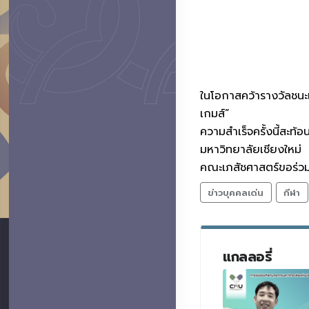
ในโอกาสคว้ารางวัลชนะ
เกมส์”
ความสำเร็จครั้งนี้สะท
มหาวิทยาลัยเชียงใหม่
คณะเภสัชศาสตร์ขอร่วมชื
ข่าวบุคคลเด่น
กีฬา
แกลลอรี่