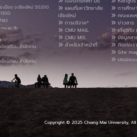
เบอร์โทรศัพท์ มช.
หลักสูตร
อ.เมือง จ.เชียงใหม่ 50200
แผนที่มหาวิทยาลัย
การศึกษ
4 1300
เชียงใหม่
คณะและห
7143
การบริจาค*
ข่าวสาร
cmu.ac.th
CMU MAIL
เกี่ยวกับ 
CMU MIS
ข้อมูลสา
น
สำหรับเจ้าหน้าที่
ติดต่อเร
งร้องเรียน สำนักงาน
Site ma
เสนอแนะ/
งร้องเรียน สำนักงาน
Copyright © 2025 Chiang Mai University, All