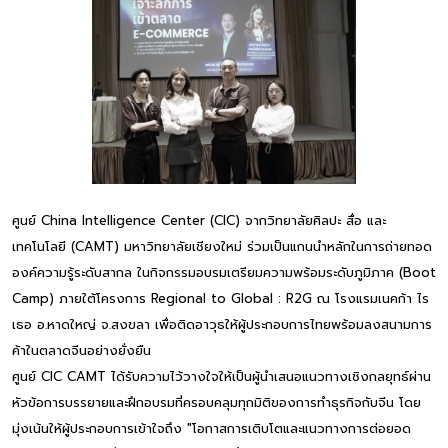
ศูนย์ China Intelligence Center (CIC) จากวิทยาลัยศิลปะ สื่อ และ
เทคโนโลยี (CAMT) มหาวิทยาลัยเชียงใหม่ ร่วมเป็นแกนนำหลักในการถ่ายทอด
องค์ความรู้ระดับสากล ในกิจกรรมอบรมเตรียมความพร้อมระดับภูมิภาค (Boot
Camp) ภายใต้โครงการ Regional to Global : R2G ณ โรงแรมเนคก้า ไร
เธอ อ.หาดใหญ่ จ.สงขลา เพื่อติดอาวุธให้ผู้ประกอบการไทยพร้อมลงสนามการ
ค้าในตลาดจีนอย่างยั่งยืน
ศูนย์ CIC CAMT ได้รับความไว้วางใจให้เป็นผู้นำเสนอแนวทางเชิงกลยุทธ์ผ่าน
หัวข้อการบรรยายและฝึกอบรมที่ครอบคลุมทุกมิติของการทำธุรกิจกับจีน โดย
มุ่งเน้นให้ผู้ประกอบการเข้าใจถึง "โอกาสการเติบโตและแนวทางการต่อยอด