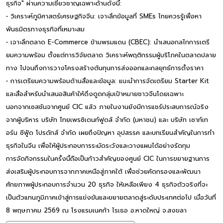
ธุรกิจ" ผ่านความเชี่ยวชาญเฉพาะด้านดังนี้:
• วิเคราะห์ภูมิศาสตร์เศรษฐกิจจีน: เจาะลึกข้อมูลที่ SMEs ไทยควรรู้เพื่อหา
พันธมิตรทางธุรกิจที่เหมาะสม
• เจาะลึกตลาด E-Commerce ข้ามพรมแดน (CBEC): นำเสนอกลไกการเตรี
ยมความพร้อม ตั้งแต่การวิจัยตลาด วิเคราะห์พฤติกรรมผู้บริโภคในตลาดปลาย
ทาง ไปจนถึงการวางโครงสร้างต้นทุนการส่งออกและกลยุทธ์การตั้งราคา
• การเตรียมความพร้อมด้านสื่อและข้อมูล: แนะนำการจัดเตรียม Starter Kit
และสื่อสำหรับนำเสนอสินค้าให้ดึงดูดกลุ่มเป้าหมายชาวจีนโดยเฉพาะ
นอกจากเซสชันจากศูนย์ CIC แล้ว ภายในงานยังมีการแชร์ประสบการณ์จริง
จากผู้บริหาร บริษัท ไทยเพรซิเดนท์ฟูดส์ จำกัด (มหาชน) และ บริษัท เซาท์เท
อร์น ซีฟู้ด โปรดักส์ จำกัด เผยถึงปัญหา อุปสรรค และบทเรียนสำคัญในการทำ
ธุรกิจในจีน เพื่อให้ผู้ประกอบการระมัดระวังและวางแผนได้อย่างรัดกุม
การจัดกิจกรรมในครั้งนี้ถือเป็นก้าวสำคัญของศูนย์ CIC ในการขยายฐานการ
ส่งเสริมผู้ประกอบการจากภาคเหนือสู่ภาคใต้ เพื่อช่วยคัดกรองและพัฒนา
ศักยภาพผู้ประกอบการจำนวน 20 ธุรกิจ ให้เหลือเพียง 4 ธุรกิจตัวจริงที่จะ
เป็นตัวแทนภูมิภาคเข้าสู่การแข่งขันและขยายตลาดสู่ระดับประเทศต่อไป เมื่อวันที่
8 พฤษภาคม 2569 ณ โรงแรมเนคก้า ไรเธอ อ.หาดใหญ่ จ.สงขลา