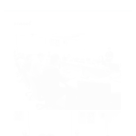
แกลลอรี่