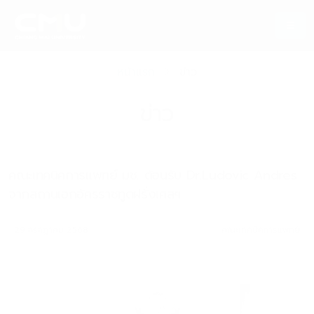
หน้าแรก
ข่าว
ข่าว
คณะเทคนิคการแพทย์ มช. ต้อนรับ Dr.Ludovic Andres
จากสถานเอกอัครราชทูตฝรั่งเศสฯ
29 กรกฎาคม 2568
คณะเทคนิคการแพทย์