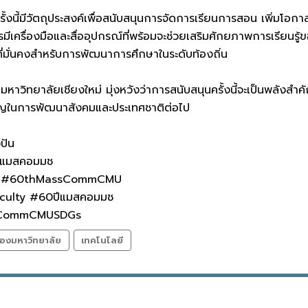
ั้งนี้มีวัตถุประสงค์เพื่อสนับสนุนการจัดการเรียนการสอน เพิ่มโอ
รมีเครื่องมือและสื่ออุปกรณ์ที่พร้อมจะช่วยเสริมศักยภาพการเรียนร
มั่นคงสำหรับการพัฒนาการศึกษาในระดับท้องถิ่น
าวิทยาลัยเชียงใหม่ มุ่งหวังว่าการสนับสนุนครั้งนี้จะเป็นพลังสำ
ัญในการพัฒนาสังคมและประเทศชาติต่อไป
งปัน
แมสคอมมช
มช #60thMassCommCMU
ulty #60ปีแมสคอมมช
assCommCMUSDGs
องมหาวิทยาลัย
เทคโนโลยี