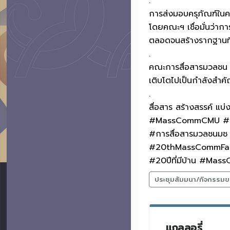
.
การส่งมอบครุภัณฑ์ในคร
โดยคณะฯ เชื่อมั่นว่ากา
ตลอดจนสร้างรากฐานที่
.
คณะการสื่อสารมวลชน มห
เติบโตไปเป็นกำลังสำค
.
สื่อสาร สร้างสรรค์ แบ่
#MassCommCMU #
#การสื่อสารมวลชน
#20thMassCommFac
#20ปีที่มีบ้าน #M
ประชุมสัมมนา/กิจกรรมข
แกลลอรี่