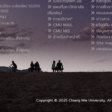
เบอร์โทรศัพท์ มช.
หลักสูตร
อ.เมือง จ.เชียงใหม่ 50200
แผนที่มหาวิทยาลัย
การศึกษ
4 1300
เชียงใหม่
คณะและห
7143
การบริจาค*
ข่าวสาร
cmu.ac.th
CMU MAIL
เกี่ยวกับ 
CMU MIS
ข้อมูลสา
น
สำหรับเจ้าหน้าที่
ติดต่อเร
งร้องเรียน สำนักงาน
Site ma
เสนอแนะ/
งร้องเรียน สำนักงาน
Copyright © 2025 Chiang Mai University, All