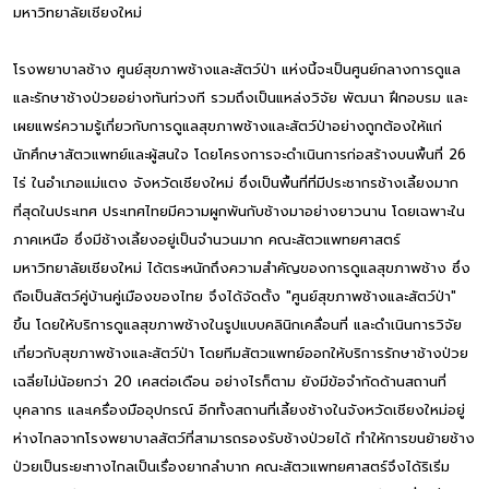
มหาวิทยาลัยเชียงใหม่
โรงพยาบาลช้าง ศูนย์สุขภาพช้างและสัตว์ป่า แห่งนี้จะเป็นศูนย์กลางการดูแล
และรักษาช้างป่วยอย่างทันท่วงที รวมถึงเป็นแหล่งวิจัย พัฒนา ฝึกอบรม และ
เผยแพร่ความรู้เกี่ยวกับการดูแลสุขภาพช้างและสัตว์ป่าอย่างถูกต้องให้แก่
นักศึกษาสัตวแพทย์และผู้สนใจ โดยโครงการจะดำเนินการก่อสร้างบนพื้นที่ 26
ไร่ ในอำเภอแม่แตง จังหวัดเชียงใหม่ ซึ่งเป็นพื้นที่ที่มีประชากรช้างเลี้ยงมาก
ที่สุดในประเทศ ประเทศไทยมีความผูกพันกับช้างมาอย่างยาวนาน โดยเฉพาะใน
ภาคเหนือ ซึ่งมีช้างเลี้ยงอยู่เป็นจำนวนมาก คณะสัตวแพทยศาสตร์
มหาวิทยาลัยเชียงใหม่ ได้ตระหนักถึงความสำคัญของการดูแลสุขภาพช้าง ซึ่ง
ถือเป็นสัตว์คู่บ้านคู่เมืองของไทย จึงได้จัดตั้ง "ศูนย์สุขภาพช้างและสัตว์ป่า"
ขึ้น โดยให้บริการดูแลสุขภาพช้างในรูปแบบคลินิกเคลื่อนที่ และดำเนินการวิจัย
เกี่ยวกับสุขภาพช้างและสัตว์ป่า โดยทีมสัตวแพทย์ออกให้บริการรักษาช้างป่วย
เฉลี่ยไม่น้อยกว่า 20 เคสต่อเดือน อย่างไรก็ตาม ยังมีข้อจำกัดด้านสถานที่
บุคลากร และเครื่องมืออุปกรณ์ อีกทั้งสถานที่เลี้ยงช้างในจังหวัดเชียงใหม่อยู่
ห่างไกลจากโรงพยาบาลสัตว์ที่สามารถรองรับช้างป่วยได้ ทำให้การขนย้ายช้าง
ป่วยเป็นระยะทางไกลเป็นเรื่องยากลำบาก คณะสัตวแพทยศาสตร์จึงได้ริเริ่ม