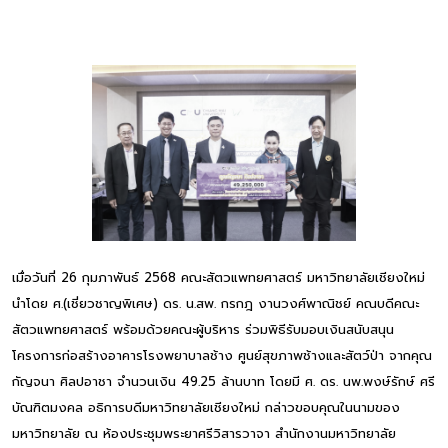
เมื่อวันที่ 26 กุมภาพันธ์ 2568 คณะสัตวแพทยศาสตร์ มหาวิทยาลัยเชียงใหม่
นำโดย ศ.(เชี่ยวชาญพิเศษ) ดร. น.สพ. กรกฎ งานวงศ์พาณิชย์ คณบดีคณะ
สัตวแพทยศาสตร์ พร้อมด้วยคณะผู้บริหาร ร่วมพิธีรับมอบเงินสนับสนุน
โครงการก่อสร้างอาคารโรงพยาบาลช้าง ศูนย์สุขภาพช้างและสัตว์ป่า จากคุณ
กัญจนา ศิลปอาชา จำนวนเงิน 49.25 ล้านบาท โดยมี ศ. ดร. นพ.พงษ์รักษ์ ศรี
บัณฑิตมงคล อธิการบดีมหาวิทยาลัยเชียงใหม่ กล่าวขอบคุณในนามของ
มหาวิทยาลัย ณ ห้องประชุมพระยาศรีวิสารวาจา สำนักงานมหาวิทยาลัย