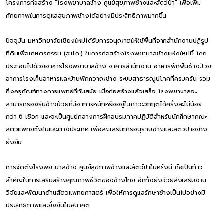
โครงการก่อสร้าง "โรงพยาบาลช้าง ศูนย์สุขภาพช้างและสัตว์ป่า" เพื่อเพิ่ม
ศักยภาพในการดูแลสุขภาพช้างได้อย่างมีประสิทธิภาพมากขึ้น
ปัจจุบัน มหาวิทยาลัยเชียงใหม่ได้รับการอนุญาตให้ใช้พื้นที่จากสำนักงานปฏิรูป
ที่ดินเพื่อเกษตรกรรม (ส.ป.ก.) ในการก่อสร้างโรงพยาบาลช้างแห่งใหม่นี้ โดย
ประกอบไปด้วยอาคารโรงพยาบาลช้าง อาคารสำนักงาน อาคารพักฟื้นช้างป่วย
อาคารโรงเก็บอาหารและบ้านพักควาญช้าง ระบบสาธารณูปโภคที่ครบครัน รวม
ถึงครุภัณฑ์ทางการแพทย์ที่ทันสมัย เมื่อก่อสร้างแล้วเสร็จ โรงพยาบาลจะ
สามารถรองรับช้างป่วยที่มีอาการหนักหรืออยู่ในภาวะวิกฤตได้ครั้งละไม่น้อย
กว่า 6 เชือก และจะเป็นศูนย์กลางการฝึกอบรมภาคปฏิบัติสำหรับนักศึกษาคณะ
สัตวแพทย์ทั้งในและต่างประเทศ เพื่อส่งเสริมการอนุรักษ์ช้างและสัตว์ป่าอย่าง
ยั่งยืน
การจัดตั้งโรงพยาบาลช้าง ศูนย์สุขภาพช้างและสัตว์ป่าในครั้งนี้ ถือเป็นก้าว
สำคัญในการเสริมสร้างคุณภาพชีวิตของช้างไทย อีกทั้งยังช่วยส่งเสริมงาน
วิจัยและพัฒนาด้านสัตวแพทยศาสตร์ เพื่อให้การดูแลรักษาช้างเป็นไปอย่างมี
ประสิทธิภาพและยั่งยืนในอนาคต