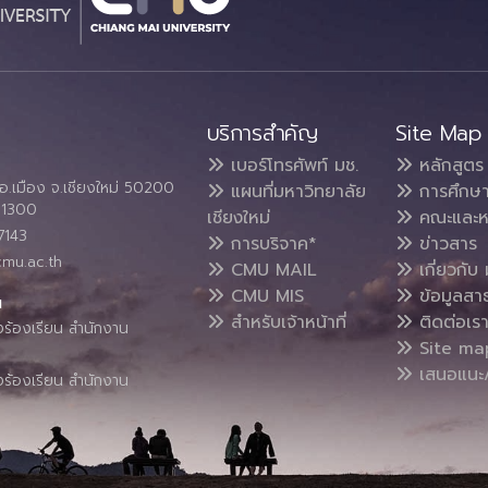
บริการสำคัญ
Site Map
เบอร์โทรศัพท์ มช.
หลักสูตร
อ.เมือง จ.เชียงใหม่ 50200
แผนที่มหาวิทยาลัย
การศึกษ
4 1300
เชียงใหม่
คณะและห
7143
การบริจาค*
ข่าวสาร
cmu.ac.th
CMU MAIL
เกี่ยวกับ 
CMU MIS
ข้อมูลสา
น
สำหรับเจ้าหน้าที่
ติดต่อเร
งร้องเรียน สำนักงาน
Site ma
เสนอแนะ/
งร้องเรียน สำนักงาน