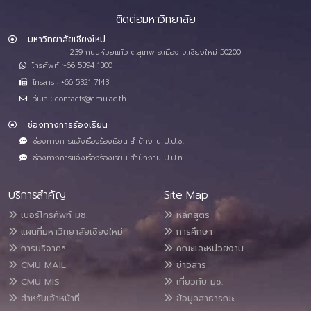
ติดต่อมหาวิทยาลัย
มหาวิทยาลัยเชียงใหม่
239 ถนนห้วยแก้ว ต.สุเทพ อ.เมือง จ.เชียงใหม่ 50200
โทรศัพท์ :+66 5394 1300
โทรสาร : +66 5321 7143
อีเมล : contacts@cmu.ac.th
ช่องทางการร้องเรียน
ช่องทางการแจ้งเรื่องร้องเรียน สำนักงาน ป.ป.ช.
ช่องทางการแจ้งเรื่องร้องเรียน สำนักงาน ป.ป.ท.
บริการสำคัญ
Site Map
เบอร์โทรศัพท์ มช.
หลักสูตร
แผนที่มหาวิทยาลัยเชียงใหม่
การศึกษา
การบริจาค*
คณะและหน่วยงาน
CMU MAIL
ข่าวสาร
CMU MIS
เกี่ยวกับ มช.
สำหรับเจ้าหน้าที่
ข้อมูลสาธารณะ