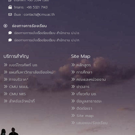
โทรศัพท์ :+66 5394 1300
โทรสาร : +66 5321 7143
อีเมล : contacts@cmu.ac.th
ช่องทางการร้องเรียน
ช่องทางการแจ้งเรื่องร้องเรียน สำนักงาน ป.ป.ช.
ช่องทางการแจ้งเรื่องร้องเรียน สำนักงาน ป.ป.ท.
บริการสำคัญ
Site Map
เบอร์โทรศัพท์ มช.
หลักสูตร
แผนที่มหาวิทยาลัยเชียงใหม่
การศึกษา
การบริจาค*
คณะและหน่วยงาน
CMU MAIL
ข่าวสาร
CMU MIS
เกี่ยวกับ มช.
สำหรับเจ้าหน้าที่
ข้อมูลสาธารณะ
ติดต่อเรา
Site map
เสนอแนะ/ร้องเรียน