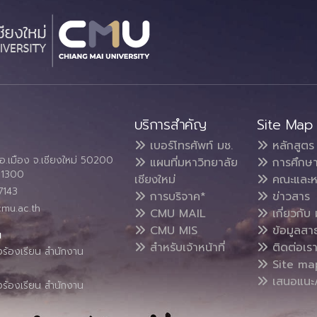
บริการสำคัญ
Site Map
เบอร์โทรศัพท์ มช.
หลักสูตร
อ.เมือง จ.เชียงใหม่ 50200
แผนที่มหาวิทยาลัย
การศึกษ
4 1300
เชียงใหม่
คณะและห
7143
การบริจาค*
ข่าวสาร
cmu.ac.th
CMU MAIL
เกี่ยวกับ 
CMU MIS
ข้อมูลสา
น
สำหรับเจ้าหน้าที่
ติดต่อเร
งร้องเรียน สำนักงาน
Site ma
เสนอแนะ/
งร้องเรียน สำนักงาน