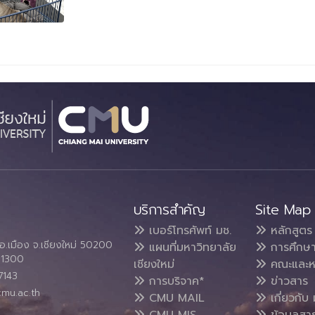
บริการสำคัญ
Site Map
เบอร์โทรศัพท์ มช.
หลักสูตร
อ.เมือง จ.เชียงใหม่ 50200
แผนที่มหาวิทยาลัย
การศึกษ
4 1300
เชียงใหม่
คณะและห
7143
การบริจาค*
ข่าวสาร
cmu.ac.th
CMU MAIL
เกี่ยวกับ 
CMU MIS
ข้อมูลสา