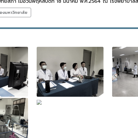
ทยสภา เมื่อวันพฤหัสบดีที่ 18 มีนาคม พ.ศ.2564 ณ โรงพยาบาลสัต
องมหาวิทยาลัย