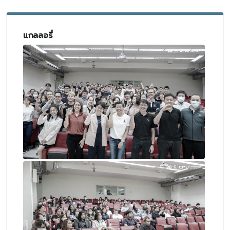
แกลลอรี่