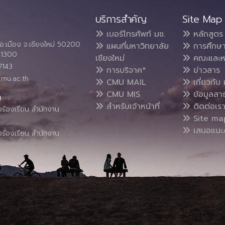
บริการสำคัญ
Site Map
เบอร์โทรศัพท์ มช.
หลักสูตร
อ.เมือง จ.เชียงใหม่ 50200
แผนที่มหาวิทยาลัย
การศึกษ
4 1300
เชียงใหม่
คณะและห
7143
การบริจาค*
ข่าวสาร
cmu.ac.th
CMU MAIL
เกี่ยวกับ 
CMU MIS
ข้อมูลสา
น
สำหรับเจ้าหน้าที่
ติดต่อเร
งร้องเรียน สำนักงาน
Site ma
เสนอแนะ/
งร้องเรียน สำนักงาน