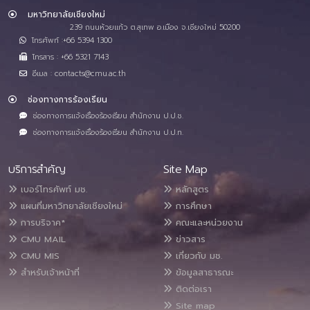
มหาวิทยาลัยเชียงใหม่
239 ถนนห้วยแก้ว ต.สุเทพ อ.เมือง จ.เชียงใหม่ 50200
โทรศัพท์ :+66 5394 1300
โทรสาร : +66 5321 7143
อีเมล : contacts@cmu.ac.th
ช่องทางการร้องเรียน
ช่องทางการแจ้งเรื่องร้องเรียน สำนักงาน ป.ป.ช.
ช่องทางการแจ้งเรื่องร้องเรียน สำนักงาน ป.ป.ท.
บริการสำคัญ
Site Map
เบอร์โทรศัพท์ มช.
หลักสูตร
แผนที่มหาวิทยาลัยเชียงใหม่
การศึกษา
การบริจาค*
คณะและหน่วยงาน
CMU MAIL
ข่าวสาร
CMU MIS
เกี่ยวกับ มช.
สำหรับเจ้าหน้าที่
ข้อมูลสาธารณะ
ติดต่อเรา
Site map