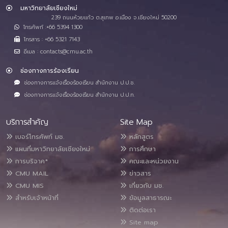
มหาวิทยาลัยเชียงใหม่
239 ถนนห้วยแก้ว ต.สุเทพ อ.เมือง จ.เชียงใหม่ 50200
โทรศัพท์ :+66 5394 1300
โทรสาร : +66 5321 7143
อีเมล : contacts@cmu.ac.th
ช่องทางการร้องเรียน
ช่องทางการแจ้งเรื่องร้องเรียน สำนักงาน ป.ป.ช.
ช่องทางการแจ้งเรื่องร้องเรียน สำนักงาน ป.ป.ท.
บริการสำคัญ
Site Map
เบอร์โทรศัพท์ มช.
หลักสูตร
แผนที่มหาวิทยาลัยเชียงใหม่
การศึกษา
การบริจาค*
คณะและหน่วยงาน
CMU MAIL
ข่าวสาร
CMU MIS
เกี่ยวกับ มช.
สำหรับเจ้าหน้าที่
ข้อมูลสาธารณะ
ติดต่อเรา
Site map