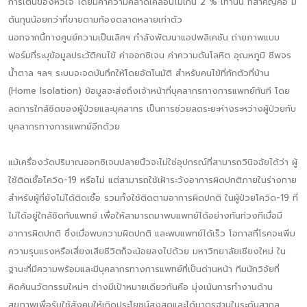
การเต้นของหัวใจ โดยมีค่าความคลาดเคลื่อนไม่เกิน 2 % เท่านั้น ที่สำคัญคือ มี
ต้นทุนน้อยกว่าที่ขายตามท้องตลาดหลายเท่าตัว
นอกจากนี้ทางศูนย์ความเป็นเลิศฯ กำลังพัฒนาแอปพลิเคชัน ถ่ายภาพแบบ
ฟอร์มที่ระบุข้อมูลประวัติคนไข้ ค่าออกซิเจน ค่าความดันโลหิต อุณหภูมิ ชีพจร
น้ำตาล ฯลฯ ระบบจะจดบันทึกให้โดยอัตโนมัติ สำหรับคนไข้ที่กักตัวที่บ้าน
(Home Isolation) ข้อมูลจะส่งถึงเจ้าหน้าที่บุคลากรทางการแพทย์ทันที โดย
ลดการใกล้ชิดของผู้ป่วยและบุคลากร เป็นการช่วยลดระยะห่างระหว่างผู้ป่วยกับ
บุคลากรทางการแพทย์อีกด้วย
แม้เครื่องวัดปริมาณออกซิเจนปลายนิ้วจะไม่ใช่อุปกรณ์ที่สามารถวินิจฉัยได้ว่า ผู้
ใช้ติดเชื้อโควิด-19 หรือไม่ แต่สามารถใช้เฝ้าระวังอาการผิดปกติภายในร่างกาย
สำหรับผู้ที่ยังไม่ได้ติดเชื้อ รวมทั้งใช้ติดตามอาการผิดปกติ ในผู้ป่วยโควิด-19 ที่
ไม่ได้อยู่ใกล้ชิดกับแพทย์ เพื่อให้สามารถมาพบแพทย์ได้อย่างทันท่วงทีเมื่อมี
อาการผิดปกติ ซึ่งเมื่อพบความผิดปกติ และพบแพทย์ได้เร็ว โอกาสที่โรคจะเพิ่ม
ความรุนแรงหรือเสี่ยงเสียชีวิตก็จะน้อยลงไปด้วย มหาวิทยาลัยเชียงใหม่ ใน
ฐานะที่มีความพร้อมและมีบุคลากรทางการแพทย์ที่เป็นด่านหน้า ทีมนักวิจัยที่
คิดค้นนวัตกรรมใหม่ๆ ต่างมีเป้าหมายเดียวกันคือ มุ่งเน้นการทำงานด้าน
สุขภาพเพื่อรับใช้สังคมให้เกิดประโยชน์สูงสุดและได้มาตรฐานในระดับสากล