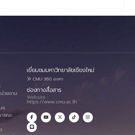
เยี่ยมชมมหาวิทยาลัยเชียงใหม่
CMU 360 องศา
า
ช่องทางสื่อสาร
น่วยงาน
Website :
https://www.cmu.ac.th
มช.
ธารณะ
า
p