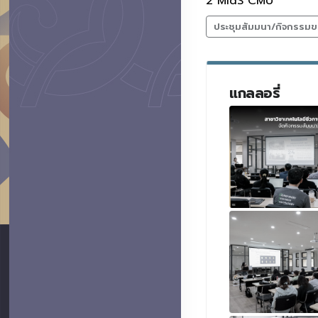
2 MIdS CMU
ประชุมสัมมนา/กิจกรรมข
แกลลอรี่