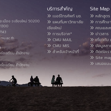
บริการสำคัญ
Site Map
เบอร์โทรศัพท์ มช.
หลักสูตร
อ.เมือง จ.เชียงใหม่ 50200
แผนที่มหาวิทยาลัย
การศึกษ
4 1300
เชียงใหม่
คณะและห
7143
การบริจาค*
ข่าวสาร
cmu.ac.th
CMU MAIL
เกี่ยวกับ 
CMU MIS
ข้อมูลสา
น
สำหรับเจ้าหน้าที่
ติดต่อเร
งร้องเรียน สำนักงาน
Site ma
เสนอแนะ/
งร้องเรียน สำนักงาน