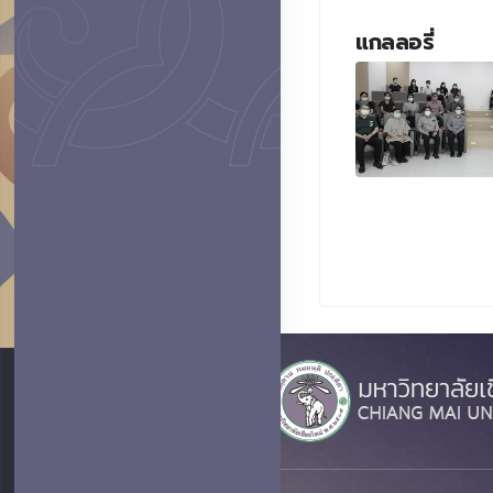
แกลลอรี่