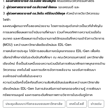
1.
รองศาสตราจารย์ ดร.ธงชัย ฟองสมุทร
คณบดีคณะวิศวกรรมศาสตร์
2.
ผู้ช่วยศาสตราจารย์ ดร.ชัชวาลย์ ชัยชนะ
รองคณบดี และ
3.
ผู้ช่วยศาสตราจารย์ ดร.วัชริน ศรีรัตนาวิชัยกุล
หัวหน้าภาควิชาวิศวกรรม
ไฟฟ้า
และคณะผู้แทนจากทั้งสองหน่วยงาน โดยการประชุมดังกล่าวเป็นเวทีสำคัญใน
การแลกเปลี่ยนผลการดำเนินงานที่ผ่านมา ร่วมกำหนดทิศทางความร่วมมือใน
อนาคต และหารือแผนการดำเนินงานภายใต้กรอบบันทึกความเข้าใจทางวิชาการ
(MOU) ระหว่างมหาวิทยาลัยเชียงใหม่และ EDL-Gen
ภายหลังการประชุม ได้มีการสอบสัมภาษณ์บุคลากรของ EDL-Gen เพื่อคัด
เลือกเข้าศึกษาต่อในระดับบัณฑิตศึกษา ณ คณะวิศวกรรมศาสตร์ มหาวิทยาลัย
เชียงใหม่ ซึ่งเป็นส่วนหนึ่งของความร่วมมือในการพัฒนาศักยภาพบุคลากรด้าน
วิศวกรรม เทคโนโลยี และการบริหารจัดการพลังงาน รองรับการพัฒนา
องค์กรอย่างยั่งยืนในระยะยาว
ความร่วมมือครั้งนี้สะท้อนถึงความสัมพันธ์อันแน่นแฟ้นระหว่างมหาวิทยาลัย
เชียงใหม่และ EDL-Gen ในการส่งเสริมการถ่ายทอดองค์ความรู้ การพัฒนา
ทรัพยากรมนุษย์ และการยกระดับศักยภาพทางวิชาการในระดับภูมิภาค
ประชุมสัมมนา/กิจกรรมของมหาวิทยาลัย
เทคโนโลยี
ข่าวเด่น