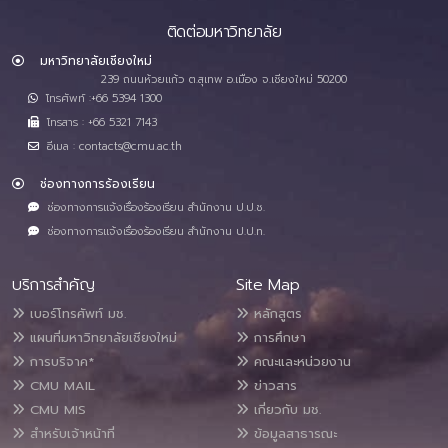
ติดต่อมหาวิทยาลัย
มหาวิทยาลัยเชียงใหม่
239 ถนนห้วยแก้ว ต.สุเทพ อ.เมือง จ.เชียงใหม่ 50200
โทรศัพท์ :+66 5394 1300
โทรสาร : +66 5321 7143
อีเมล : contacts@cmu.ac.th
ช่องทางการร้องเรียน
ช่องทางการแจ้งเรื่องร้องเรียน สำนักงาน ป.ป.ช.
ช่องทางการแจ้งเรื่องร้องเรียน สำนักงาน ป.ป.ท.
บริการสำคัญ
Site Map
เบอร์โทรศัพท์ มช.
หลักสูตร
แผนที่มหาวิทยาลัยเชียงใหม่
การศึกษา
การบริจาค*
คณะและหน่วยงาน
CMU MAIL
ข่าวสาร
CMU MIS
เกี่ยวกับ มช.
สำหรับเจ้าหน้าที่
ข้อมูลสาธารณะ