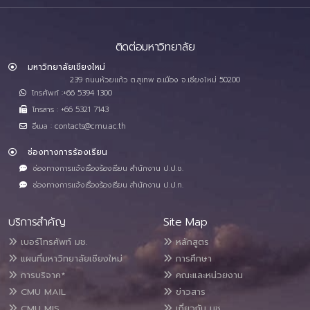
ติดต่อมหาวิทยาลัย
มหาวิทยาลัยเชียงใหม่
239 ถนนห้วยแก้ว ต.สุเทพ อ.เมือง จ.เชียงใหม่ 50200
โทรศัพท์ :+66 5394 1300
โทรสาร : +66 5321 7143
อีเมล : contacts@cmu.ac.th
ช่องทางการร้องเรียน
ช่องทางการแจ้งเรื่องร้องเรียน สำนักงาน ป.ป.ช.
ช่องทางการแจ้งเรื่องร้องเรียน สำนักงาน ป.ป.ท.
บริการสำคัญ
Site Map
เบอร์โทรศัพท์ มช.
หลักสูตร
แผนที่มหาวิทยาลัยเชียงใหม่
การศึกษา
การบริจาค*
คณะและหน่วยงาน
CMU MAIL
ข่าวสาร
CMU MIS
เกี่ยวกับ มช.