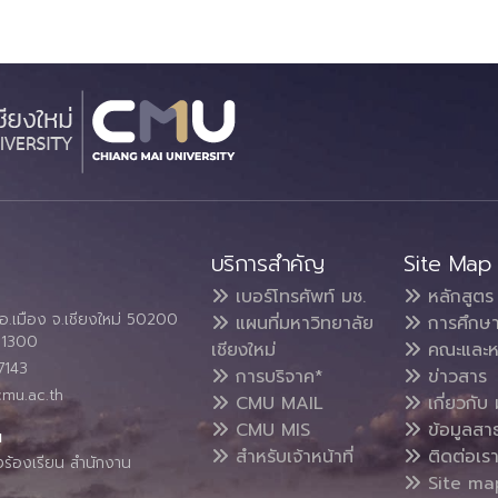
บริการสำคัญ
Site Map
เบอร์โทรศัพท์ มช.
หลักสูตร
อ.เมือง จ.เชียงใหม่ 50200
แผนที่มหาวิทยาลัย
การศึกษ
4 1300
เชียงใหม่
คณะและห
7143
การบริจาค*
ข่าวสาร
cmu.ac.th
CMU MAIL
เกี่ยวกับ 
CMU MIS
ข้อมูลสา
น
สำหรับเจ้าหน้าที่
ติดต่อเร
งร้องเรียน สำนักงาน
Site ma