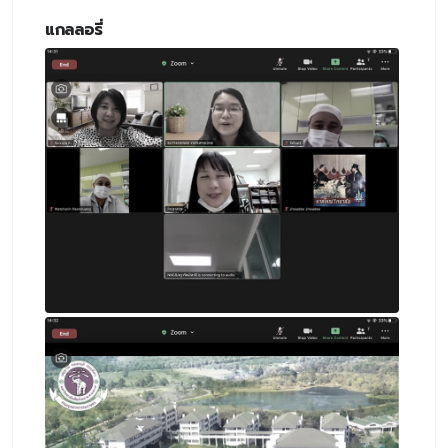
แกลลอรี่