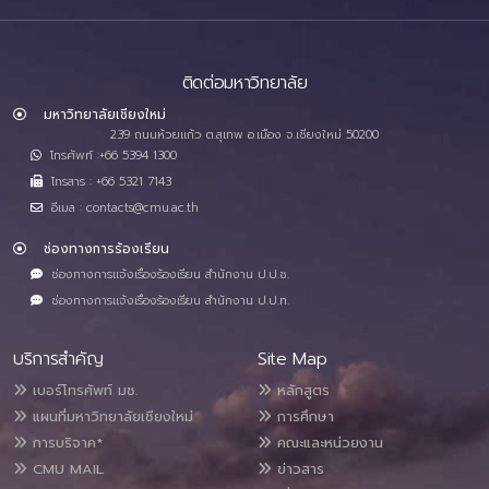
ติดต่อมหาวิทยาลัย
มหาวิทยาลัยเชียงใหม่
239 ถนนห้วยแก้ว ต.สุเทพ อ.เมือง จ.เชียงใหม่ 50200
โทรศัพท์ :+66 5394 1300
โทรสาร : +66 5321 7143
อีเมล : contacts@cmu.ac.th
ช่องทางการร้องเรียน
ช่องทางการแจ้งเรื่องร้องเรียน สำนักงาน ป.ป.ช.
ช่องทางการแจ้งเรื่องร้องเรียน สำนักงาน ป.ป.ท.
บริการสำคัญ
Site Map
เบอร์โทรศัพท์ มช.
หลักสูตร
แผนที่มหาวิทยาลัยเชียงใหม่
การศึกษา
การบริจาค*
คณะและหน่วยงาน
CMU MAIL
ข่าวสาร