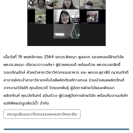
เมื่อวันที่ 19 พฤศจิกายน 2564 รศ.ดร.พิชญา พูลลาภ รองคณบดีฝ่ายวิจัย
ผศ.ดร.สรญา เขียวนาวาวงศ์ษา ผู้ช่วยคณบดี พร้อมด้วย ผศ.ดร.เอกสิทธิ์
จงเจริญรักษ์ หัวหน้าสาขาวิชาวิศวกรรมอาหาร และ ผศ.ดร.สุธาสินี ญาณภักดี
อาจารย์ประจำสาขาวิชาเทคโนโลยีผลิตภัณฑ์ทางทะเล ร่วมนำเสนอผลิตภัณฑ์
จากงานวิจัยให้ คุณจิตรวดี ไตรเรกพันธุ์ ผู้จัดการฝ่ายวิจัยและพัฒนา
ผลิตภัณฑ์ คุณวัชรินทร์ แป้นด้วง ผู้ช่วยผู้จัดการฝ่ายวิจัย พร้อมทีมงานบริษัท
แปซิฟิคแปรรูปสัตว์น้ำ จำกัด
ประชุมสัมมนา/กิจกรรมของมหาวิทยาลัย